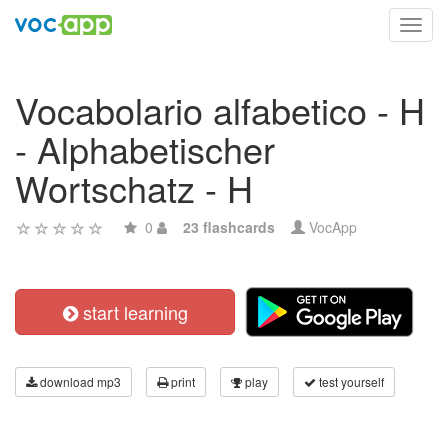
Toggl
navig
Vocabolario alfabetico - H
- Alphabetischer
Wortschatz - H
0
23 flashcards
VocApp
start learning
download mp3
print
play
test yourself