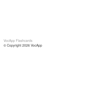
VocApp Flashcards
© Copyright 2026 VocApp
02-798 Mielczarskiego 8/58
Warsaw, Poland (EU)
About Us
Conditions