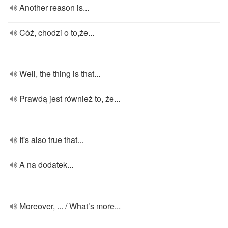
Another reason is...
Cóż, chodzi o to,że...
Well, the thing is that...
Prawdą jest również to, że...
It's also true that...
A na dodatek...
Moreover, ... / What’s more...