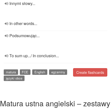
Innymi słowy...
In other words...
Podsumowując...
To sum up.../ In conclusion...
matura
FCE
English
egzaminy
Create flashcards
języki obce
Matura ustna angielski – zestawy