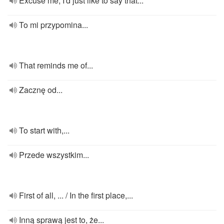
Excuse me, I'd just like to say that...
To mi przypomina...
That reminds me of...
Zacznę od...
To start with,...
Przede wszystkim...
First of all, ... / In the first place,...
Inną sprawą jest to, że...