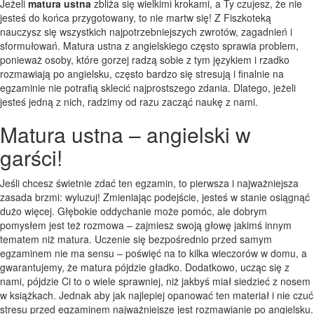
Jeżeli
matura ustna
zbliża się wielkimi krokami, a Ty czujesz, że nie
jesteś do końca przygotowany, to nie martw się! Z Fiszkoteką
nauczysz się wszystkich najpotrzebniejszych zwrotów, zagadnień i
sformułowań. Matura ustna z angielskiego często sprawia problem,
ponieważ osoby, które gorzej radzą sobie z tym językiem i rzadko
rozmawiają po angielsku, często bardzo się stresują i finalnie na
egzaminie nie potrafią sklecić najprostszego zdania. Dlatego, jeżeli
jesteś jedną z nich, radzimy od razu zacząć naukę z nami.
Matura ustna – angielski w
garści!
Jeśli chcesz świetnie zdać ten egzamin, to pierwsza i najważniejsza
zasada brzmi: wyluzuj! Zmieniając podejście, jesteś w stanie osiągnąć
dużo więcej. Głębokie oddychanie może pomóc, ale dobrym
pomysłem jest też rozmowa – zajmiesz swoją głowę jakimś innym
tematem niż matura. Uczenie się bezpośrednio przed samym
egzaminem nie ma sensu – poświęć na to kilka wieczorów w domu, a
gwarantujemy, że matura pójdzie gładko. Dodatkowo, ucząc się z
nami, pójdzie Ci to o wiele sprawniej, niż jakbyś miał siedzieć z nosem
w książkach. Jednak aby jak najlepiej opanować ten materiał i nie czuć
stresu przed egzaminem najważniejsze jest rozmawianie po angielsku.