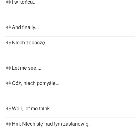
I w końcu...
And finally...
Niech zobaczę...
Let me see,...
Cóż, niech pomyślę...
Well, let me think...
Hm. Niech się nad tym zastanowię.