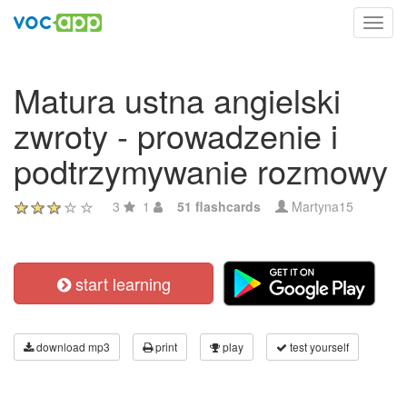
Toggl
navig
Matura ustna angielski
zwroty - prowadzenie i
podtrzymywanie rozmowy
3
1
51 flashcards
Martyna15
start learning
download mp3
print
play
test yourself