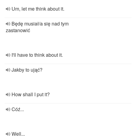
Um, let me think about it.
Będę musiał/a się nad tym
zastanowić
I'll have to think about it.
Jakby to ująć?
How shall I put it?
Cóź...
Well...