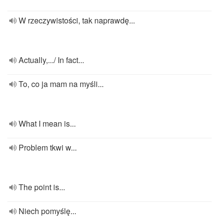
W rzeczywistości, tak naprawdę...
Actually,.../ In fact...
To, co ja mam na myśli...
What I mean is...
Problem tkwi w...
The point is...
Niech pomyślę...