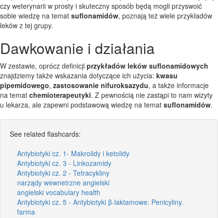
czy weterynarii w prosty i skuteczny sposób będą mogli przyswoić
sobie wiedzę na temat
suflonamidów
, poznają też wiele przykładów
leków z tej grupy.
Dawkowanie i działania
W zestawie, oprócz definicji
przykładów leków suflonamidowych
znajdziemy także wskazania dotyczące ich użycia:
kwasu
pipemidowego
,
zastosowanie nifuroksazydu
, a także informacje
na temat
chemioterapeutyki
. Z pewnością nie zastąpi to nam wizyty
u lekarza, ale zapewni podstawową wiedzę na temat
suflonamidów
.
See related flashcards:
Antybiotyki cz. 1- Makrolidy i ketolidy
Antybiotyki cz. 3 - Linkozamidy
Antybiotyki cz. 2 - Tetracykliny
narządy wewnetrzne angielski
angielski vocabulary health
Antybiotyki cz. 5 - Antybiotyki β-laktamowe: Penicyliny.
farma