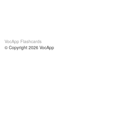
VocApp Flashcards
© Copyright 2026 VocApp
02-798 Mielczarskiego 8/58
Warsaw, Poland (EU)
About Us
Conditions
our team
100% guarantee
Blog
privacy policy