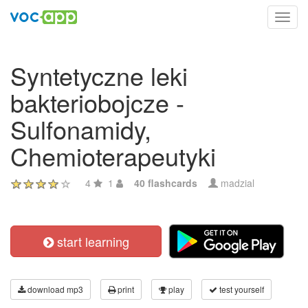
Toggl
navig
Syntetyczne leki
bakteriobojcze -
Sulfonamidy,
Chemioterapeutyki
4
1
40 flashcards
madzial
start learning
download mp3
print
play
test yourself