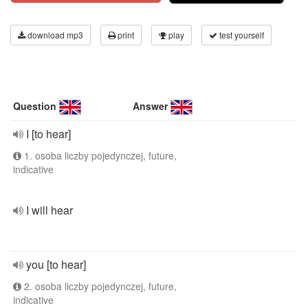
download mp3
print
play
test yourself
Question
Answer
I [to hear]
1. osoba liczby pojedynczej, future,
indicative
I will hear
you [to hear]
2. osoba liczby pojedynczej, future,
indicative