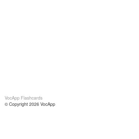
VocApp Flashcards
© Copyright 2026 VocApp
02-798 Mielczarskiego 8/58
Warsaw, Poland (EU)