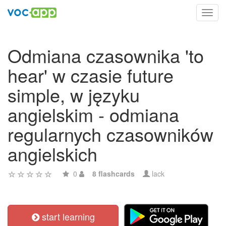
Toggl
navig
Odmiana czasownika 'to
hear' w czasie future
simple, w języku
angielskim - odmiana
regularnych czasowników
angielskich
0
8 flashcards
lack
start learning