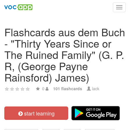
Toggl
navig
Flashcards aus dem Buch
- "Thirty Years Since or
The Ruined Family" (G. P.
R, (George Payne
Rainsford) James)
0
101 flashcards
lack
start learning