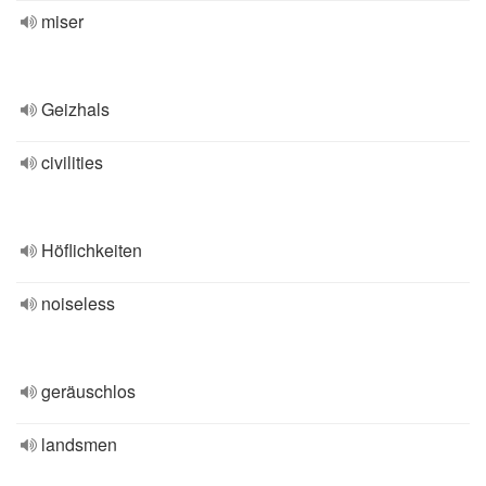
miser
Geizhals
civilities
Höflichkeiten
noiseless
geräuschlos
landsmen