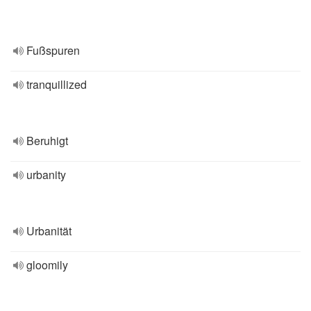
Fußspuren
tranquillized
Beruhigt
urbanity
Urbanität
gloomily