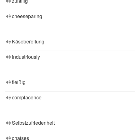
zufällig
cheeseparing
Käsebereitung
industriously
fleißig
complacence
Selbstzufriedenheit
chaises