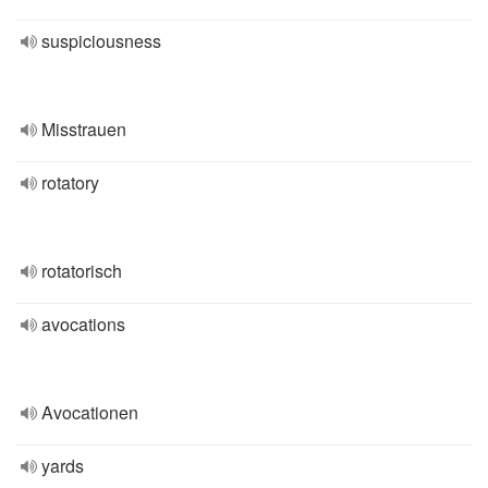
suspiciousness
Misstrauen
rotatory
rotatorisch
avocations
Avocationen
yards