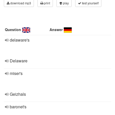
download mp3
print
play
test yourself
Question
Answer
delaware's
Delaware
miser's
Geizhals
baronet's