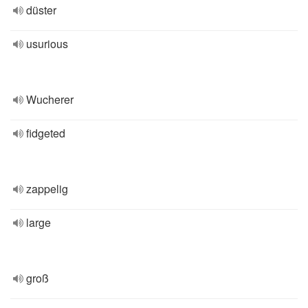
düster
usurious
Wucherer
fidgeted
zappelig
large
groß