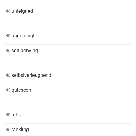
unfeigned
ungepflegt
self-denying
selbstverleugnend
quiescent
ruhig
rankling