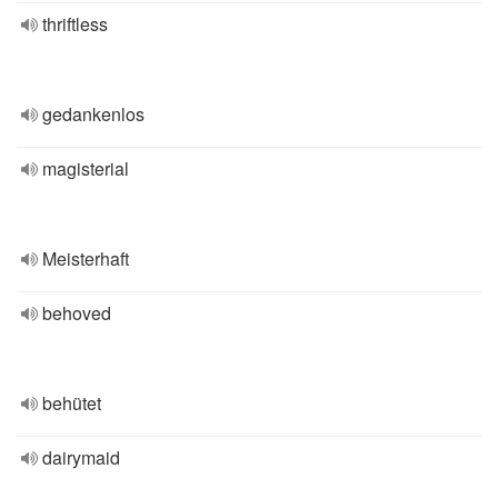
thriftless
gedankenlos
magisterial
Meisterhaft
behoved
behütet
dairymaid