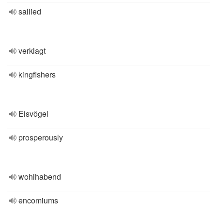
sallied
verklagt
kingfishers
Eisvögel
prosperously
wohlhabend
encomiums