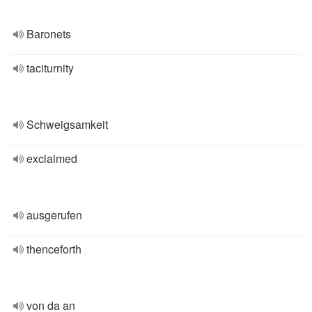
Baronets
taciturnity
Schweigsamkeit
exclaimed
ausgerufen
thenceforth
von da an