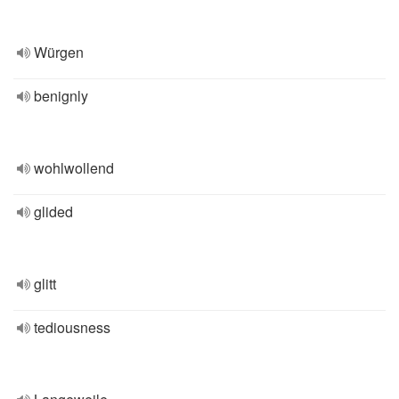
Würgen
benignly
wohlwollend
glided
glitt
tediousness