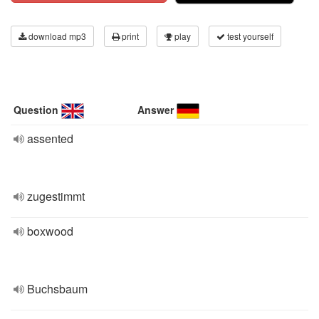
download mp3
print
play
test yourself
Question
Answer
assented
zugestimmt
boxwood
Buchsbaum