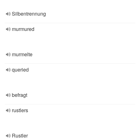
Silbentrennung
murmured
murmelte
queried
befragt
rustlers
Rustler