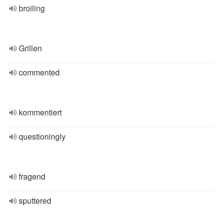
broiling
Grillen
commented
kommentiert
questioningly
fragend
sputtered