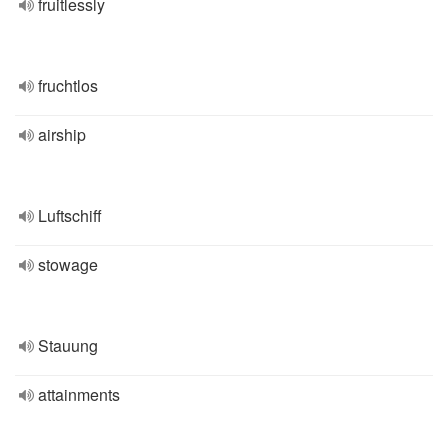
fruitlessly
fruchtlos
airship
Luftschiff
stowage
Stauung
attainments