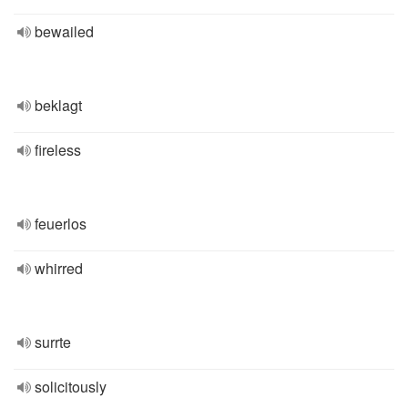
bewailed
beklagt
fireless
feuerlos
whirred
surrte
solicitously