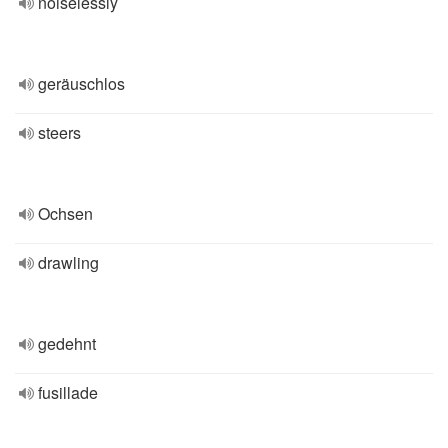
noiselessly
geräuschlos
steers
Ochsen
drawling
gedehnt
fusillade