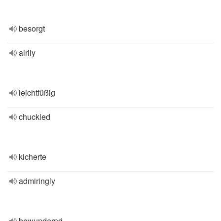
besorgt
airily
leichtfüßig
chuckled
kicherte
admiringly
bewundernd