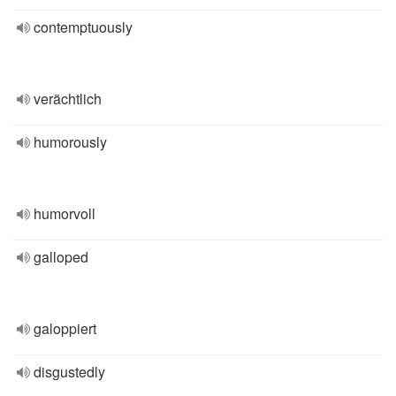
contemptuously
verächtlich
humorously
humorvoll
galloped
galoppiert
disgustedly