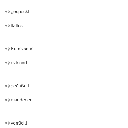
gespuckt
italics
Kursivschrift
evinced
geäußert
maddened
verrückt