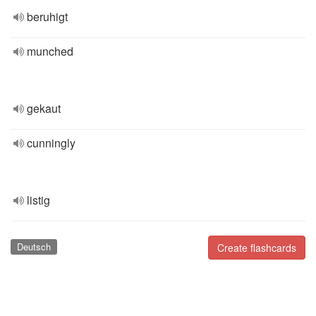
beruhigt
munched
gekaut
cunningly
listig
Deutsch
Create flashcards