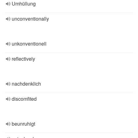
Umhüllung
unconventionally
unkonventionell
reflectively
nachdenklich
discomfited
beunruhigt