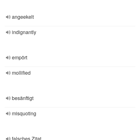
angeekelt
indignantly
empört
mollified
besänftigt
misquoting
falsches Zitat