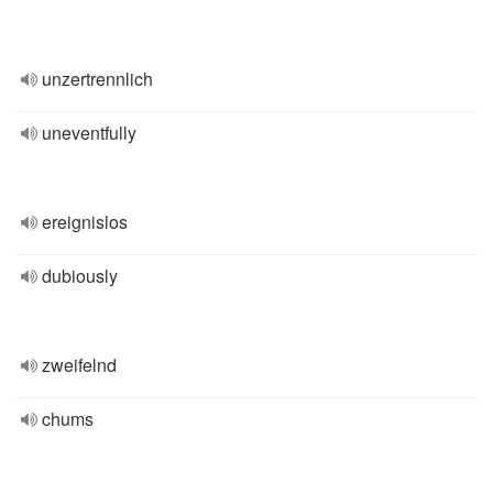
unzertrennlich
uneventfully
ereignislos
dubiously
zweifelnd
chums