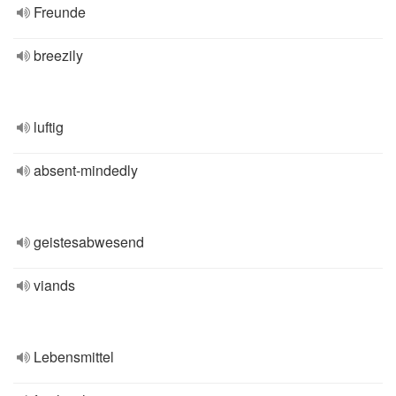
Freunde
breezily
luftig
absent-mindedly
geistesabwesend
viands
Lebensmittel