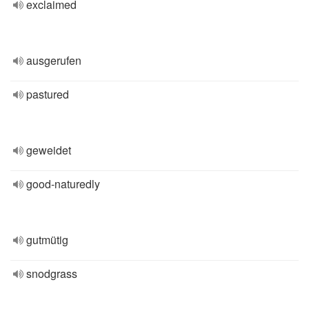
exclaimed
ausgerufen
pastured
geweidet
good-naturedly
gutmütig
snodgrass