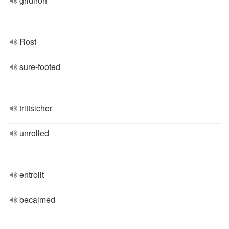
gridiron
Rost
sure-footed
trittsicher
unrolled
entrollt
becalmed