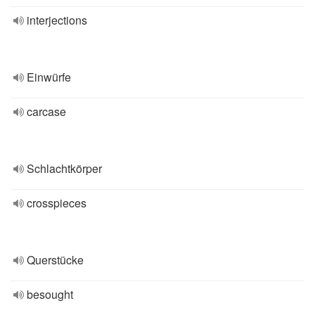
interjections
Einwürfe
carcase
Schlachtkörper
crosspieces
Querstücke
besought