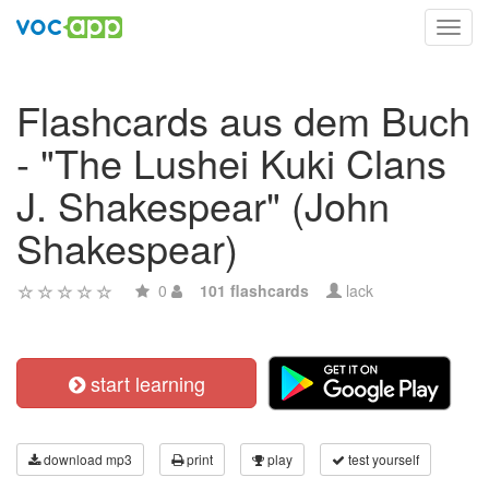
Toggl
navig
Flashcards aus dem Buch
- "The Lushei Kuki Clans
J. Shakespear" (John
Shakespear)
0
101 flashcards
lack
start learning
download mp3
print
play
test yourself