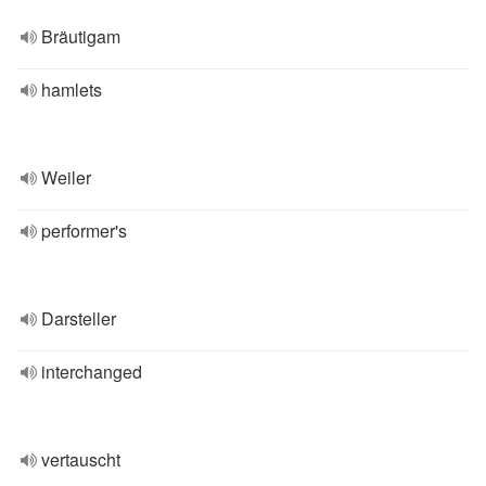
Bräutigam
hamlets
Weiler
performer's
Darsteller
interchanged
vertauscht