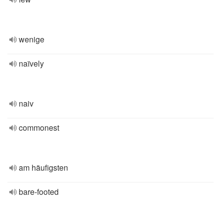
wenige
naïvely
naiv
commonest
am häufigsten
bare-footed