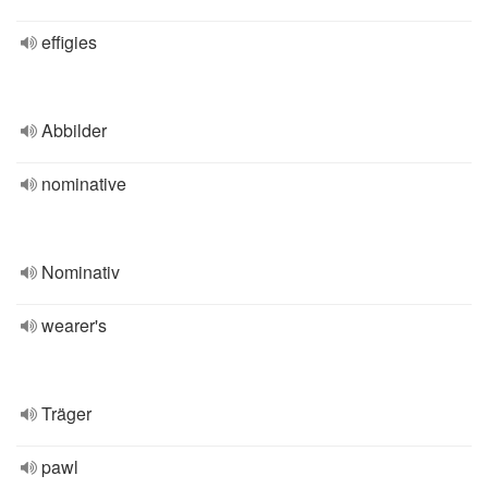
effigies
Abbilder
nominative
Nominativ
wearer's
Träger
pawl