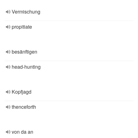
Vermischung
propitiate
besänftigen
head-hunting
Kopfjagd
thenceforth
von da an