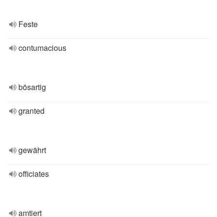
Feste
contumacious
bösartig
granted
gewährt
officiates
amtiert