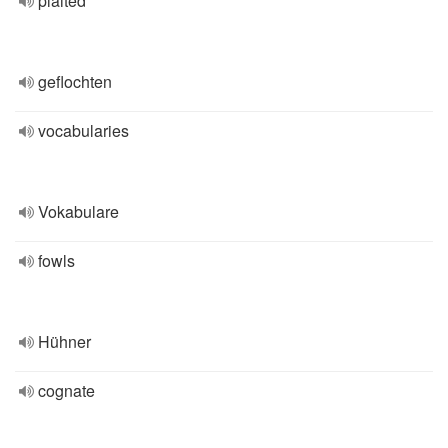
plaited
geflochten
vocabularies
Vokabulare
fowls
Hühner
cognate