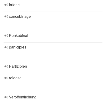
Irrfahrt
concubinage
Konkubinat
participles
Partizipien
release
Veröffentlichung