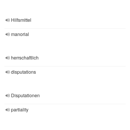
Hilfsmittel
manorial
herrschaftlich
disputations
Disputationen
partiality