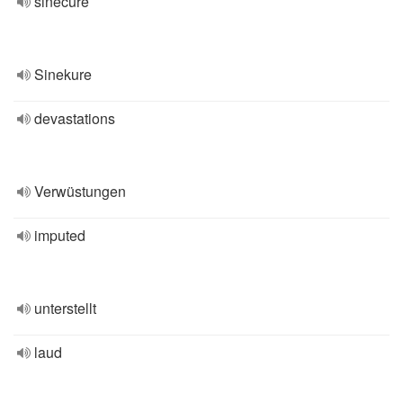
sinecure
Sinekure
devastations
Verwüstungen
imputed
unterstellt
laud