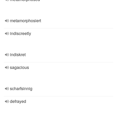
metamorphosiert
indiscreetly
indiskret
sagacious
scharfsinnig
defrayed