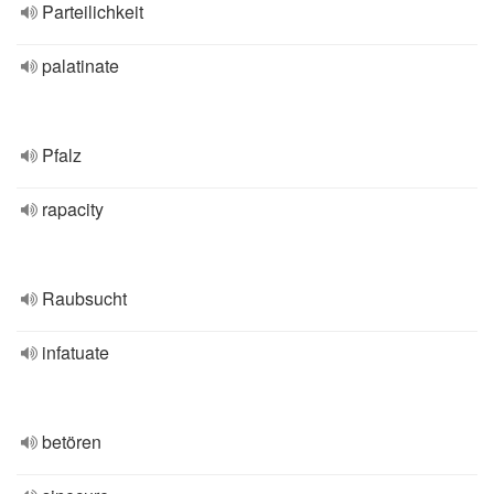
Parteilichkeit
palatinate
Pfalz
rapacity
Raubsucht
infatuate
betören