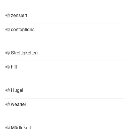
zensiert
contentions
Streitigkeiten
hill
Hügel
wearier
Müdigkeit