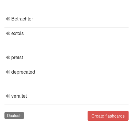
Betrachter
extols
preist
deprecated
veraltet
Deutsch
Create flashcards