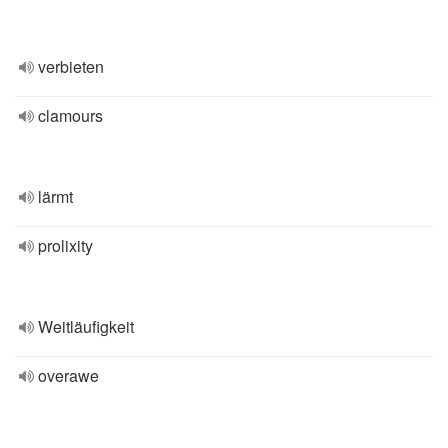
verbieten
clamours
lärmt
prolixity
Weitläufigkeit
overawe