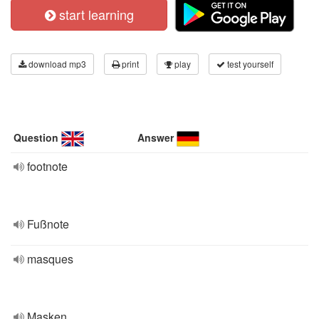
start learning
download mp3
print
play
test yourself
Question
Answer
footnote
Fußnote
masques
Masken