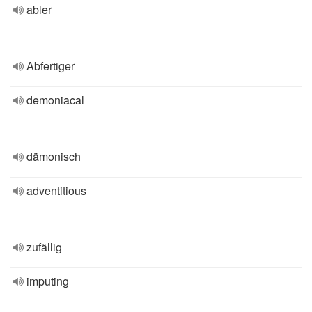
abler
Abfertiger
demoniacal
dämonisch
adventitious
zufällig
imputing