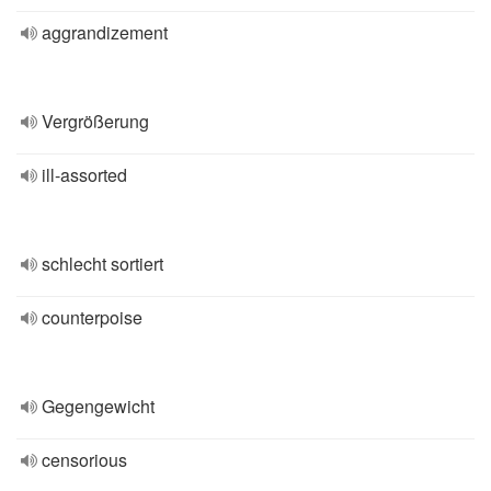
aggrandizement
Vergrößerung
ill-assorted
schlecht sortiert
counterpoise
Gegengewicht
censorious