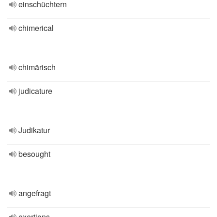
einschüchtern
chimerical
chimärisch
judicature
Judikatur
besought
angefragt
exertions