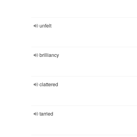
unfelt
brilliancy
clattered
tarried