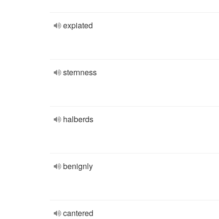
expiated
sternness
halberds
benignly
cantered