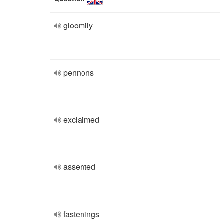
gloomily
pennons
exclaimed
assented
fastenings