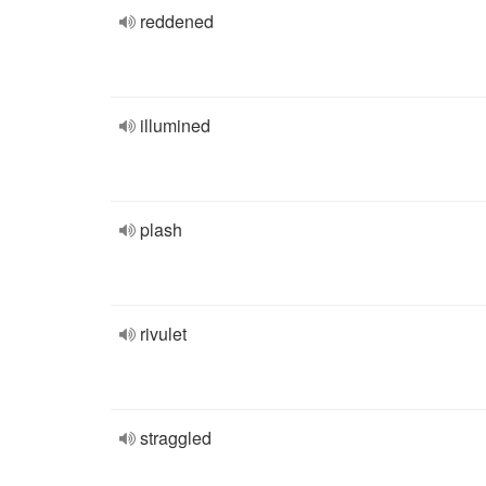
reddened
illumined
plash
rivulet
straggled