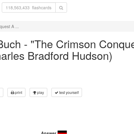
uest A ...
Buch - "The Crimson Conqu
harles Bradford Hudson)
print
play
test yourself
Answer