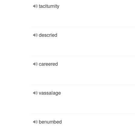
taciturnity
descried
careered
vassalage
benumbed