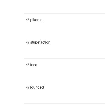
pikemen
stupefaction
inca
lounged