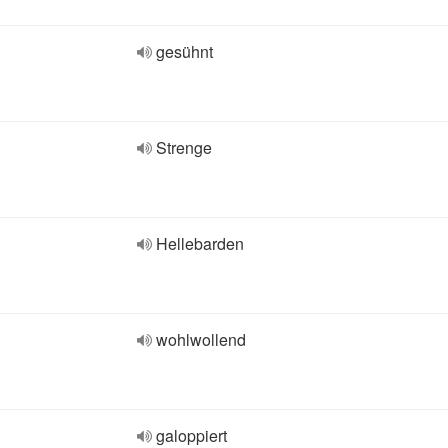
gesühnt
Strenge
Hellebarden
wohlwollend
galoppiert