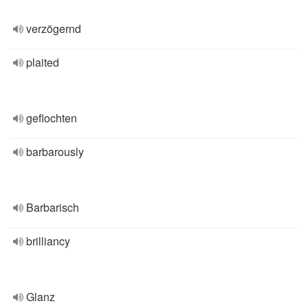
verzögernd
plaited
geflochten
barbarously
Barbarisch
brilliancy
Glanz