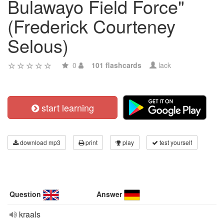
Bulawayo Field Force"
(Frederick Courteney
Selous)
0
101 flashcards
lack
start learning
download mp3
print
play
test yourself
Question
Answer
kraals