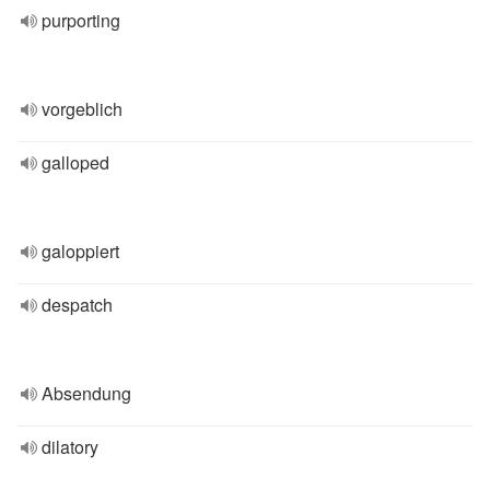
purporting
vorgeblich
galloped
galoppiert
despatch
Absendung
dilatory