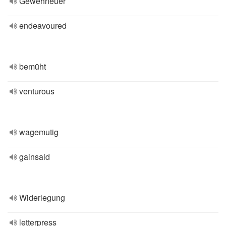
Gewehrfeuer
endeavoured
bemüht
venturous
wagemutig
gainsaid
Widerlegung
letterpress