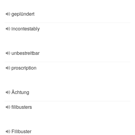
geplündert
incontestably
unbestreitbar
proscription
Ächtung
filibusters
Filibuster