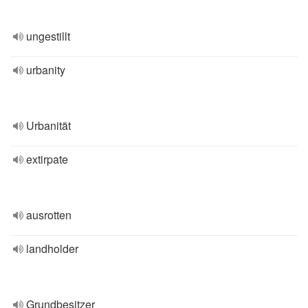
ungestillt
urbanity
Urbanität
extirpate
ausrotten
landholder
Grundbesitzer