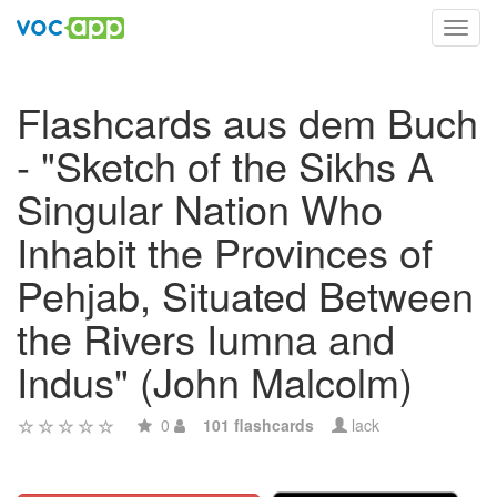
Toggl
navig
Flashcards aus dem Buch
- "Sketch of the Sikhs A
Singular Nation Who
Inhabit the Provinces of
Pehjab, Situated Between
the Rivers Iumna and
Indus" (John Malcolm)
0
101 flashcards
lack