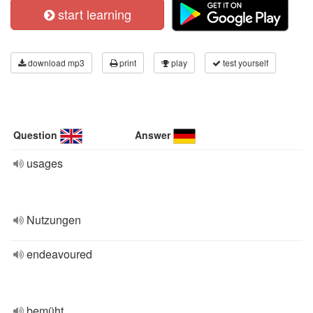
start learning
download mp3
print
play
test yourself
Question
Answer
usages
Nutzungen
endeavoured
bemüht