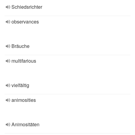
Schiedsrichter
observances
Bräuche
multifarious
vielfältig
animosities
Animositäten