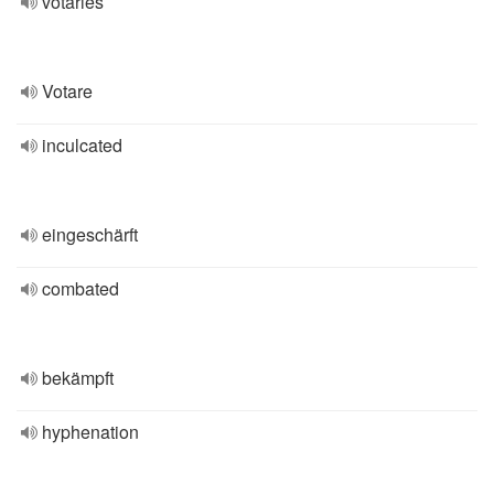
votaries
Votare
inculcated
eingeschärft
combated
bekämpft
hyphenation