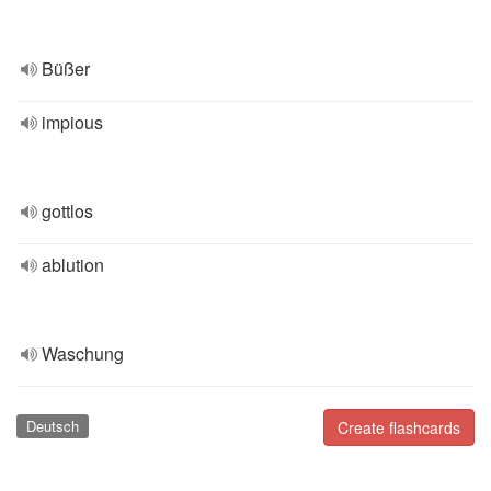
Büßer
impious
gottlos
ablution
Waschung
Deutsch
Create flashcards