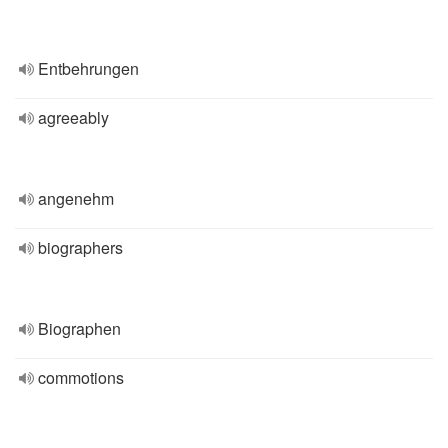
Entbehrungen
agreeably
angenehm
biographers
Biographen
commotions