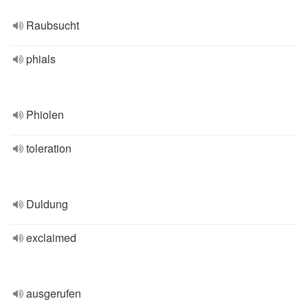
Raubsucht
phials
Phiolen
toleration
Duldung
exclaimed
ausgerufen