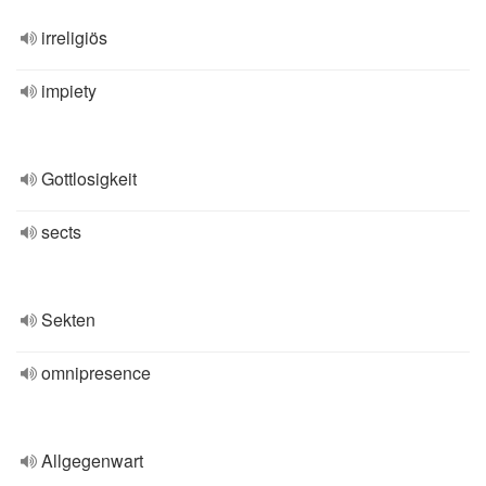
irreligiös
impiety
Gottlosigkeit
sects
Sekten
omnipresence
Allgegenwart