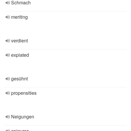
Schmach
meriting
verdient
expiated
gesühnt
propensities
Neigungen
epicures