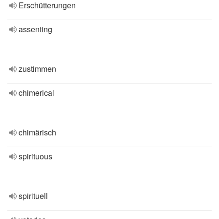
Erschütterungen
assenting
zustimmen
chimerical
chimärisch
spirituous
spirituell