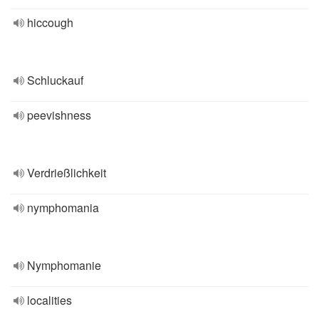
hiccough
Schluckauf
peevishness
Verdrießlichkeit
nymphomania
Nymphomanie
localities