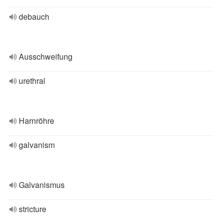
debauch
Ausschweifung
urethral
Harnröhre
galvanism
Galvanismus
stricture