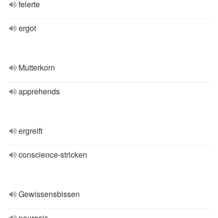
feierte
ergot
Mutterkorn
apprehends
ergreift
conscience-stricken
Gewissensbissen
neurosis