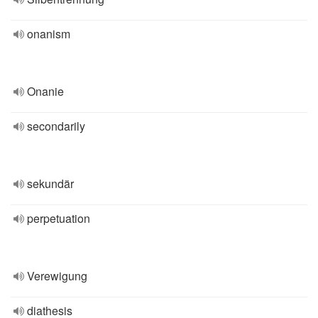
onanism
Onanie
secondarily
sekundär
perpetuation
Verewigung
diathesis