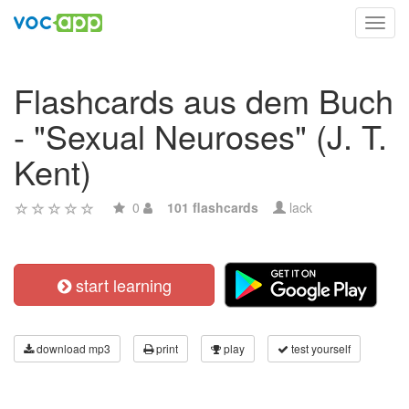
Toggl
navig
Flashcards aus dem Buch
- "Sexual Neuroses" (J. T.
Kent)
0
101 flashcards
lack
start learning
download mp3
print
play
test yourself