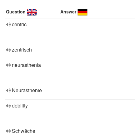
Question
Answer
centric
zentrisch
neurasthenia
Neurasthenie
debility
Schwäche