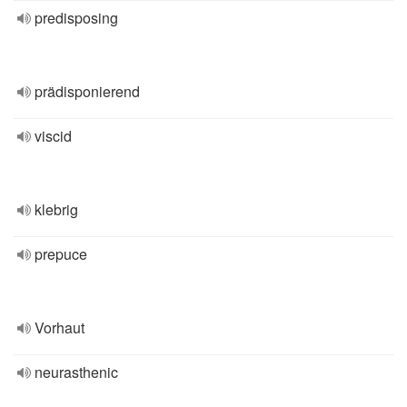
predisposing
prädisponierend
viscid
klebrig
prepuce
Vorhaut
neurasthenic