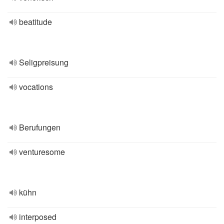
beatitude
Seligpreisung
vocations
Berufungen
venturesome
kühn
interposed