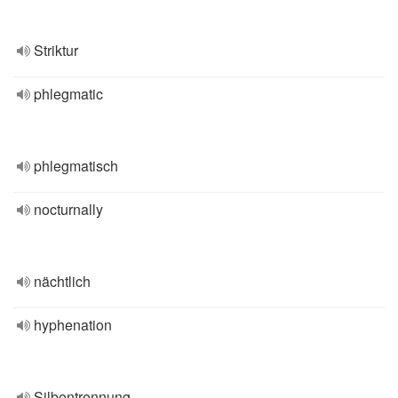
Striktur
phlegmatic
phlegmatisch
nocturnally
nächtlich
hyphenation
Silbentrennung