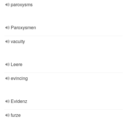
paroxysms
Paroxysmen
vacuity
Leere
evincing
Evidenz
furze