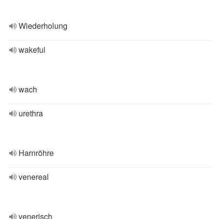
Wiederholung
wakeful
wach
urethra
Harnröhre
venereal
venerisch