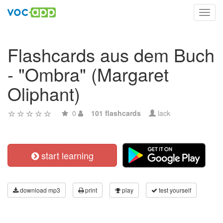
Toggl
navig
Flashcards aus dem Buch
- "Ombra" (Margaret
Oliphant)
0
101 flashcards
lack
start learning
download mp3
print
play
test yourself