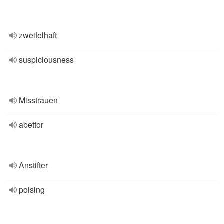
zweifelhaft
suspiciousness
Misstrauen
abettor
Anstifter
poising