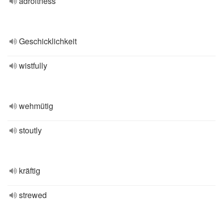
adroitness
Geschicklichkeit
wistfully
wehmütig
stoutly
kräftig
strewed