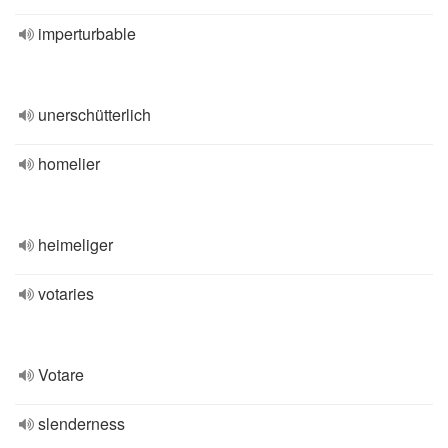
imperturbable
unerschütterlich
homelier
heimeliger
votaries
Votare
slenderness