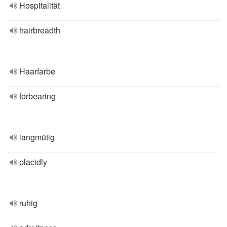
Hospitalität
hairbreadth
Haarfarbe
forbearing
langmütig
placidly
ruhig