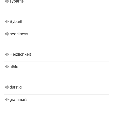
sybarite
Sybarit
heartiness
Herzlichkeit
athirst
durstig
grammars