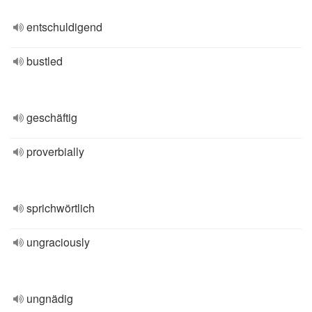
entschuldigend
bustled
geschäftig
proverbially
sprichwörtlich
ungraciously
ungnädig