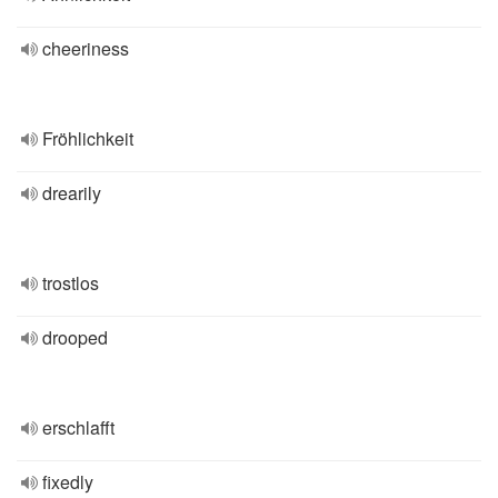
cheeriness
Fröhlichkeit
drearily
trostlos
drooped
erschlafft
fixedly