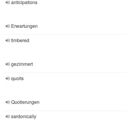
anticipations
Erwartungen
timbered
gezimmert
quoits
Quotierungen
sardonically