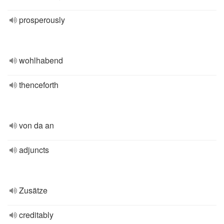
prosperously
wohlhabend
thenceforth
von da an
adjuncts
Zusätze
creditably