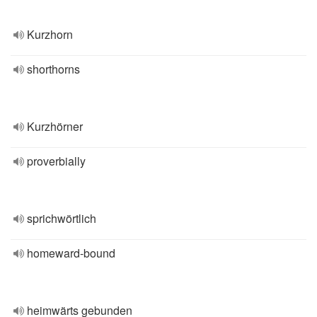
Kurzhorn
shorthorns
Kurzhörner
proverbially
sprichwörtlich
homeward-bound
heimwärts gebunden