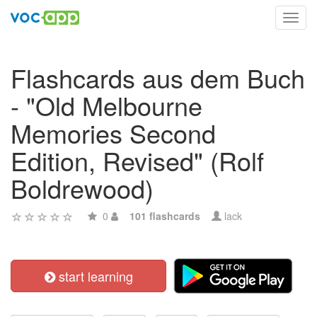
Toggl
navig
Flashcards aus dem Buch
- "Old Melbourne
Memories Second
Edition, Revised" (Rolf
Boldrewood)
0
101 flashcards
lack
start learning