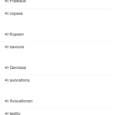
Plateaus
copses
Kopsen
savours
Genüsse
avocations
Avocationen
testily