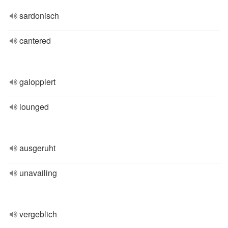
sardonisch
cantered
galoppiert
lounged
ausgeruht
unavailing
vergeblich