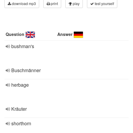
download mp3
print
play
test yourself
Question
Answer
bushman's
Buschmänner
herbage
Kräuter
shorthorn