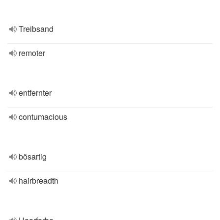
Treibsand
remoter
entfernter
contumacious
bösartig
hairbreadth