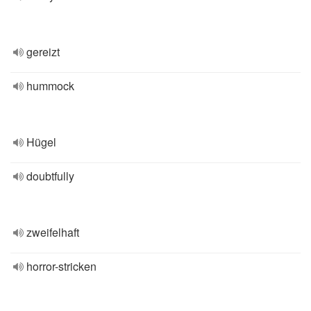
gereizt
hummock
Hügel
doubtfully
zweifelhaft
horror-stricken