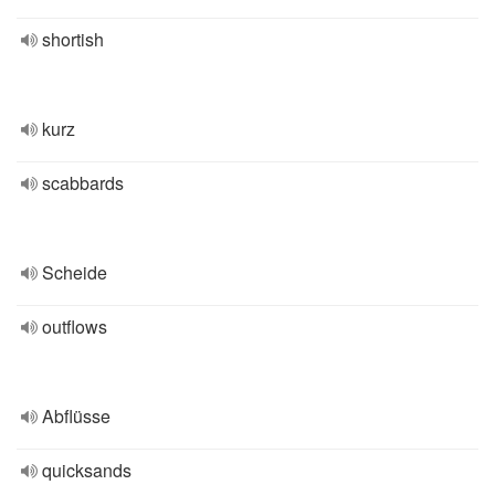
shortish
kurz
scabbards
Scheide
outflows
Abflüsse
quicksands