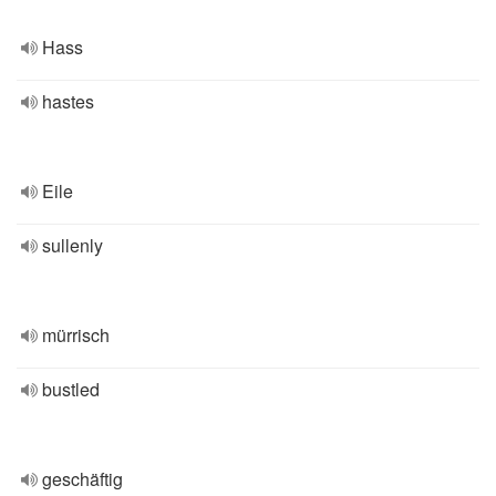
Hass
hastes
Eile
sullenly
mürrisch
bustled
geschäftig