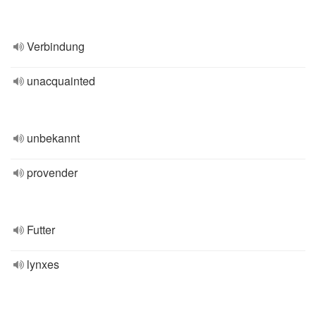
Verbindung
unacquainted
unbekannt
provender
Futter
lynxes