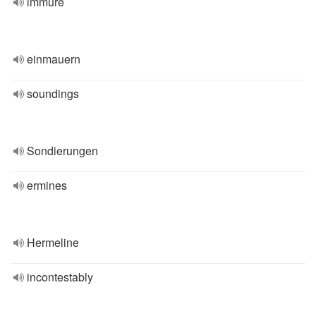
immure
einmauern
soundings
Sondierungen
ermines
Hermeline
incontestably