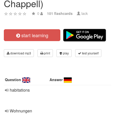
Chappell)
0
101 flashcards
lack
start learning
download mp3
print
play
test yourself
Question
Answer
habitations
Wohnungen