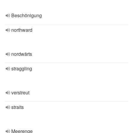
Beschönigung
northward
nordwärts
straggling
verstreut
straits
Meerenge