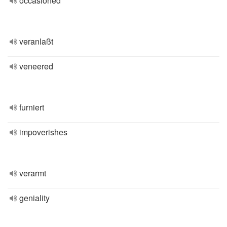
occasioned
veranlaßt
veneered
furniert
impoverishes
verarmt
geniality