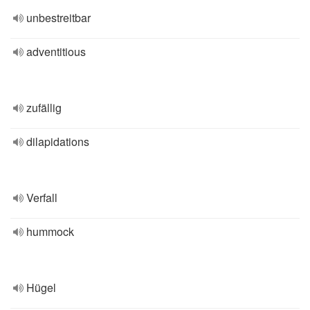
unbestreitbar
adventitious
zufällig
dilapidations
Verfall
hummock
Hügel