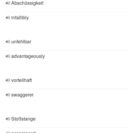
Abschüssigkeit
infallibly
unfehlbar
advantageously
vorteilhaft
swaggerer
Stoßstange