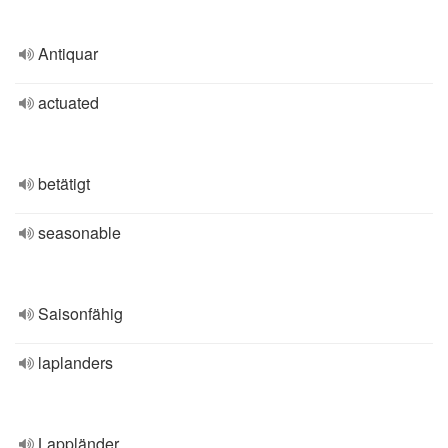
Antiquar
actuated
betätigt
seasonable
Saisonfähig
laplanders
Lappländer