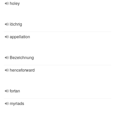
holey
löchrig
appellation
Bezeichnung
henceforward
fortan
myriads