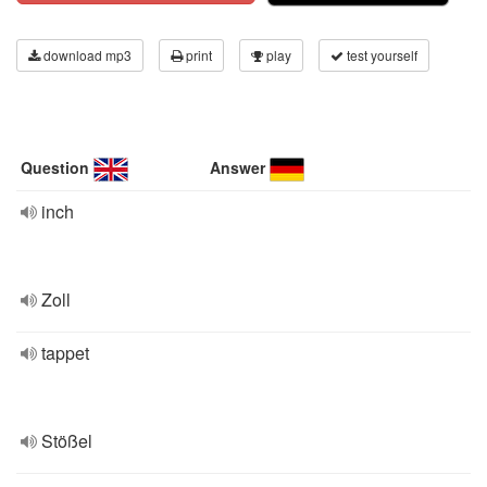
download mp3
print
play
test yourself
Question
Answer
inch
Zoll
tappet
Stößel