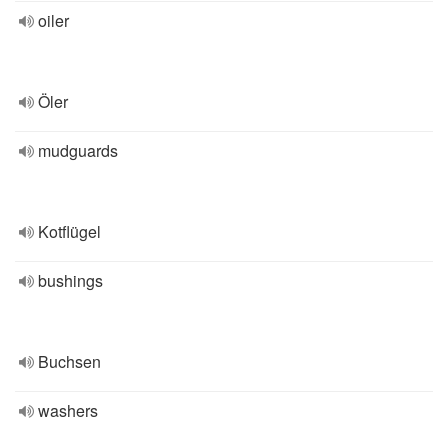
oiler
Öler
mudguards
Kotflügel
bushings
Buchsen
washers