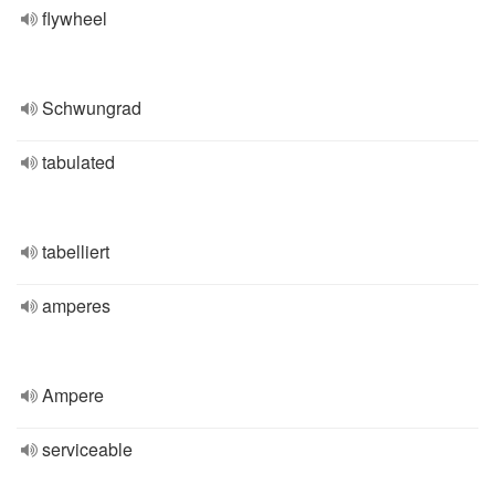
flywheel
Schwungrad
tabulated
tabelliert
amperes
Ampere
serviceable