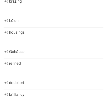
brazing
Löten
housings
Gehäuse
relined
doubliert
brilliancy