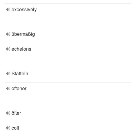
excessively
übermäßig
echelons
Staffeln
oftener
öfter
coil