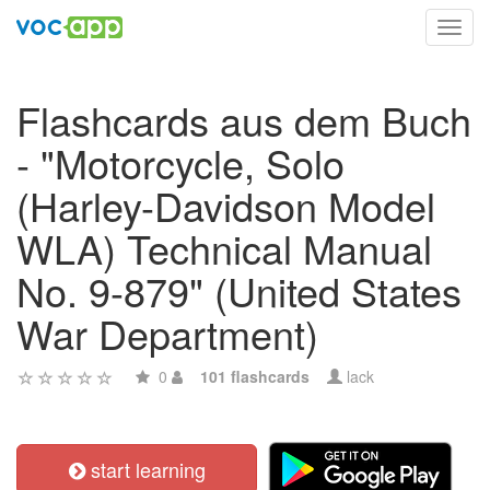
Toggl
navig
Flashcards aus dem Buch
- "Motorcycle, Solo
(Harley-Davidson Model
WLA) Technical Manual
No. 9-879" (United States
War Department)
0
101 flashcards
lack
start learning