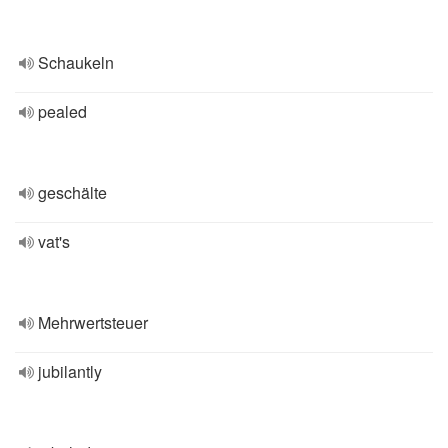
Schaukeln
pealed
geschälte
vat's
Mehrwertsteuer
jubilantly