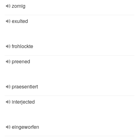
zornig
exulted
frohlockte
preened
praesentiert
interjected
eingeworfen