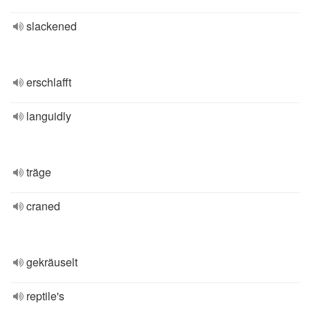
slackened
erschlafft
languidly
träge
craned
gekräuselt
reptile's