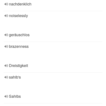
nachdenklich
noiselessly
geräuschlos
brazenness
Dreistigkeit
sahib's
Sahibs