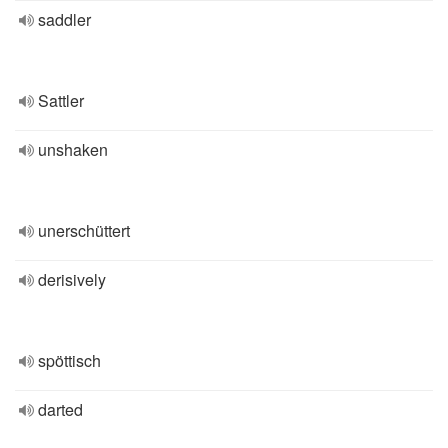
saddler
Sattler
unshaken
unerschüttert
derisively
spöttisch
darted