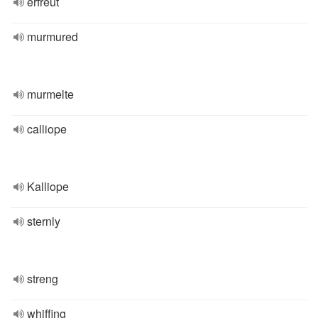
erfreut
murmured
murmelte
calliope
Kalliope
sternly
streng
whiffing