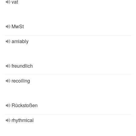
vat
MwSt
amiably
freundlich
recoiling
Rückstoßen
rhythmical