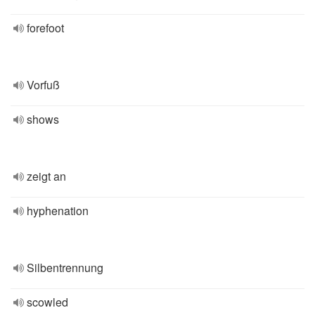
forefoot
Vorfuß
shows
zeigt an
hyphenation
Silbentrennung
scowled