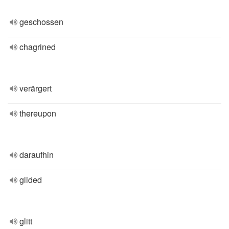
geschossen
chagrined
verärgert
thereupon
daraufhin
glided
glitt