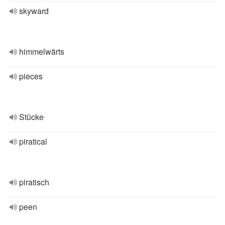
skyward
himmelwärts
pieces
Stücke
piratical
piratisch
peen