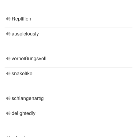
Reptilien
auspiciously
verheißungsvoll
snakelike
schlangenartig
delightedly