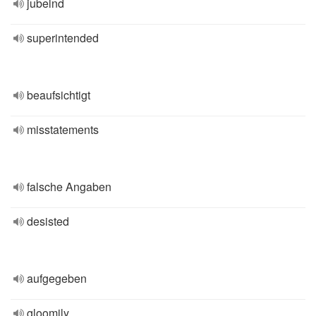
jubelnd
superintended
beaufsichtigt
misstatements
falsche Angaben
desisted
aufgegeben
gloomily