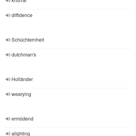
knurrte
diffidence
Schüchternheit
dutchman's
Holländer
wearying
ermüdend
alighting