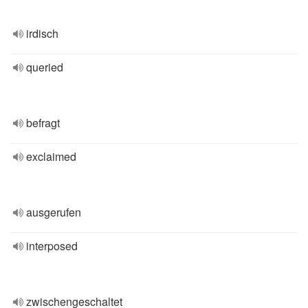
irdisch
queried
befragt
exclaimed
ausgerufen
interposed
zwischengeschaltet