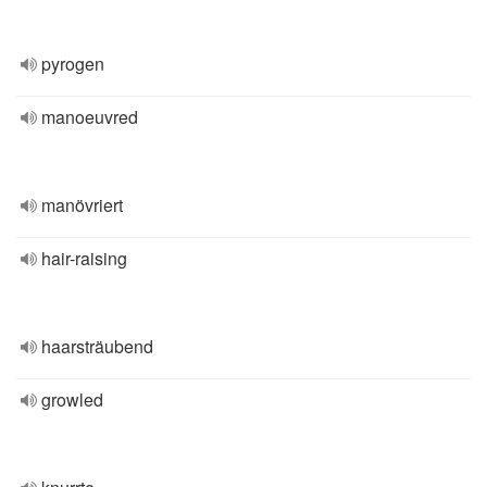
pyrogen
manoeuvred
manövriert
hair-raising
haarsträubend
growled