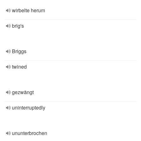
wirbelte herum
brig's
Briggs
twined
gezwängt
uninterruptedly
ununterbrochen