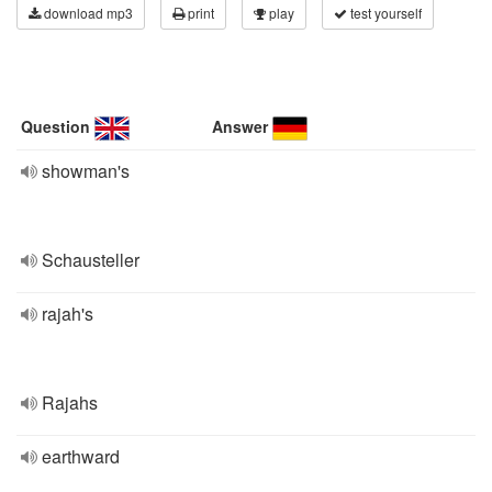
download mp3
print
play
test yourself
Question
Answer
showman's
Schausteller
rajah's
Rajahs
earthward