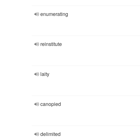
enumerating
reinstitute
laity
canopied
delimited