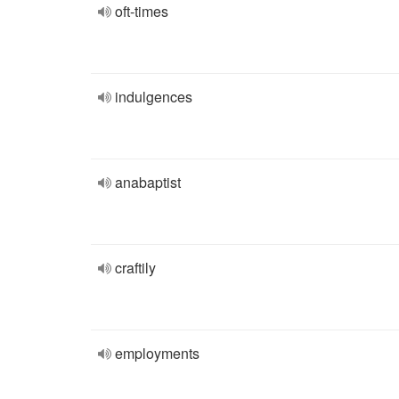
oft-times
indulgences
anabaptist
craftily
employments