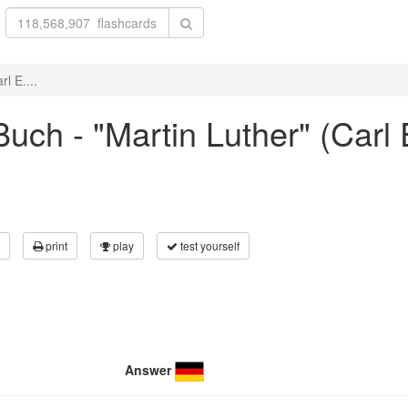
l E....
uch - "Martin Luther" (Carl
print
play
test yourself
Answer