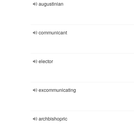
augustinian
communicant
elector
excommunicating
archbishopric