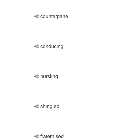
counterpane
conducing
nursling
shingled
fraternised