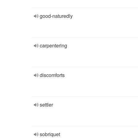
good-naturedly
carpentering
discomforts
settler
sobriquet