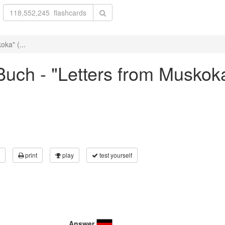
ka" (...
uch - "Letters from Muskoka
print
play
test yourself
Answer