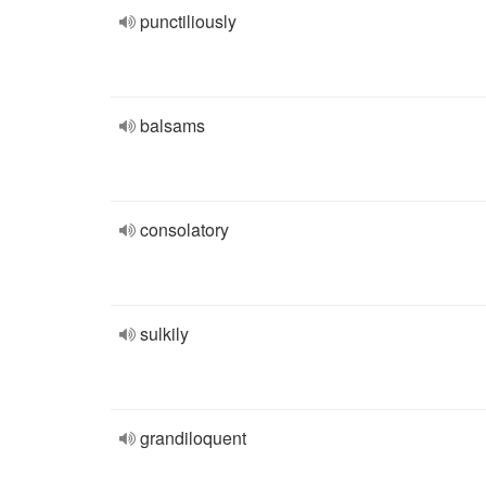
punctiliously
balsams
consolatory
sulkily
grandiloquent