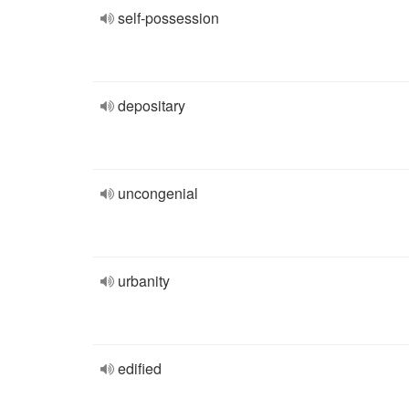
self-possession
depositary
uncongenial
urbanity
edified