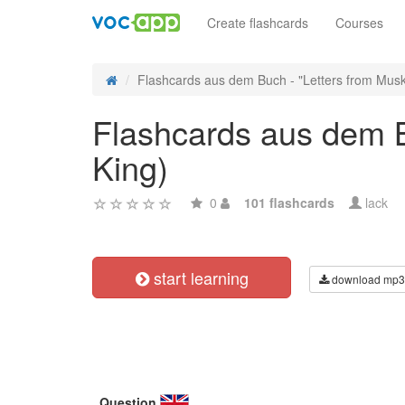
Create flashcards
Courses
Flashcards aus dem Buch - "Letters from Musko
Flashcards aus dem B
King)
0
101 flashcards
lack
start learning
download mp3
Question