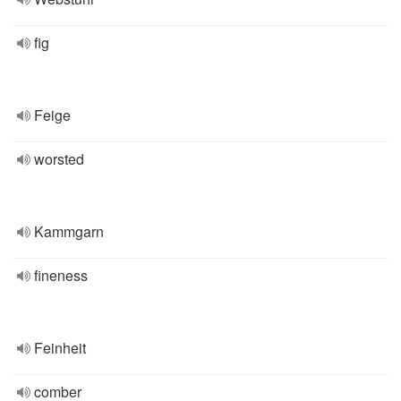
fig
Feige
worsted
Kammgarn
fineness
Feinheit
comber