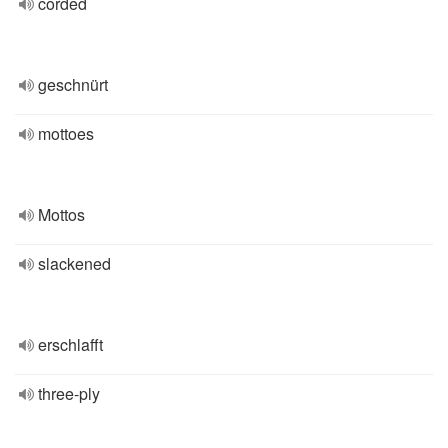
corded
geschnürt
mottoes
Mottos
slackened
erschlafft
three-ply