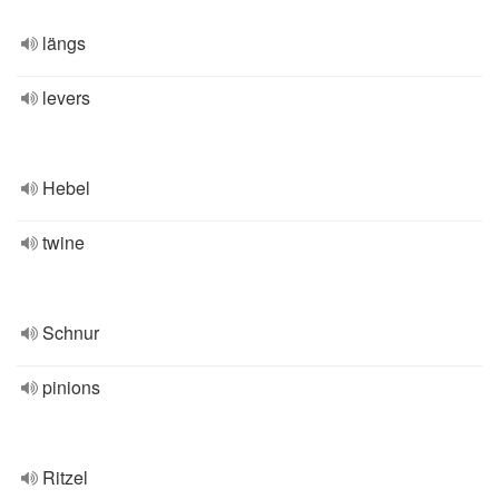
längs
levers
Hebel
twine
Schnur
pinions
Ritzel