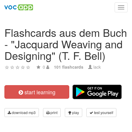
Toggl
navig
Flashcards aus dem Buch
- "Jacquard Weaving and
Designing" (T. F. Bell)
0
101 flashcards
lack
start learning
download mp3
print
play
test yourself