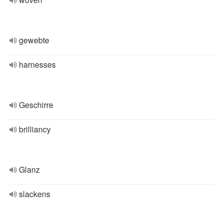
gewebte
harnesses
Geschirre
brilliancy
Glanz
slackens