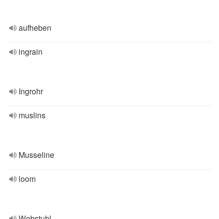
aufheben
ingrain
Ingrohr
muslins
Musseline
loom
Webstuhl