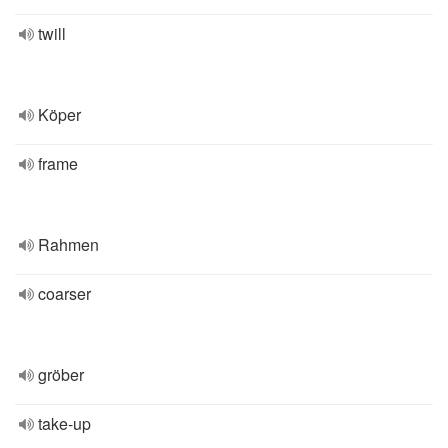
twill
Köper
frame
Rahmen
coarser
gröber
take-up