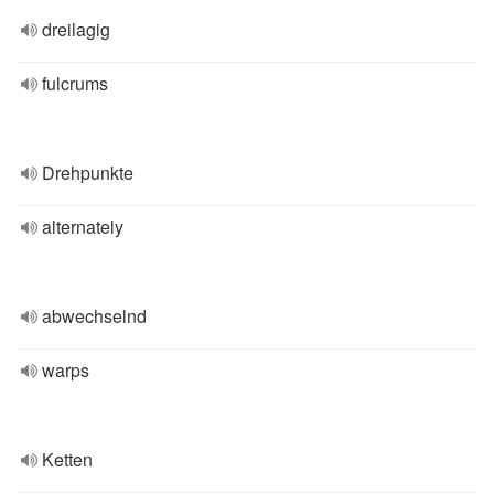
dreilagig
fulcrums
Drehpunkte
alternately
abwechselnd
warps
Ketten