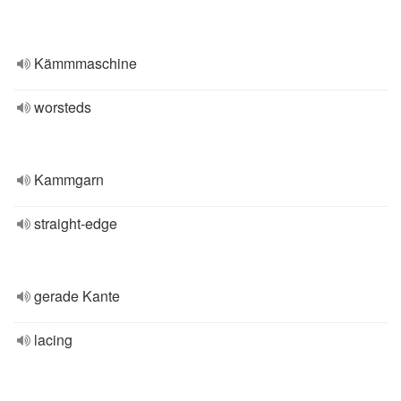
Kämmmaschine
worsteds
Kammgarn
straight-edge
gerade Kante
lacing