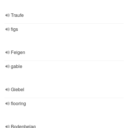
Traufe
figs
Feigen
gable
Giebel
flooring
Bodenbelag