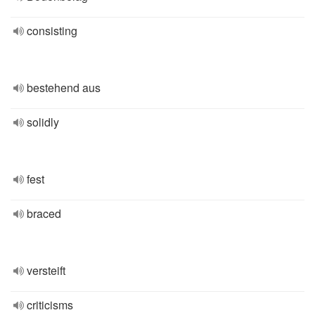
consisting
bestehend aus
solidly
fest
braced
versteift
criticisms