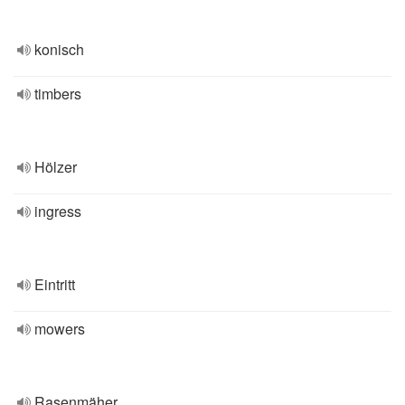
konisch
timbers
Hölzer
ingress
Eintritt
mowers
Rasenmäher