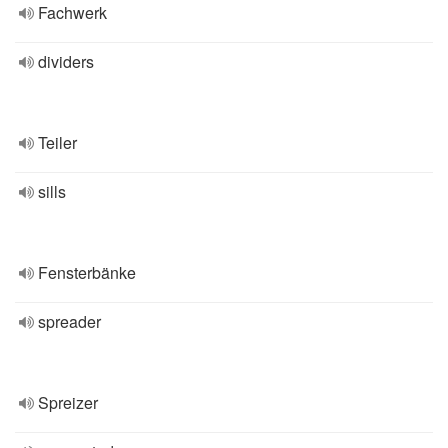
Fachwerk
dividers
Teiler
sills
Fensterbänke
spreader
Spreizer