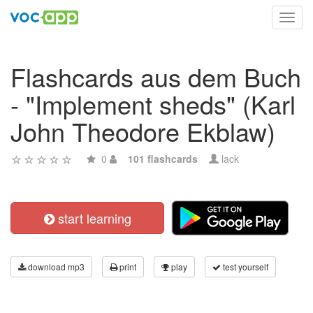
Toggl
navig
Flashcards aus dem Buch
- "Implement sheds" (Karl
John Theodore Ekblaw)
0
101 flashcards
lack
start learning
download mp3
print
play
test yourself