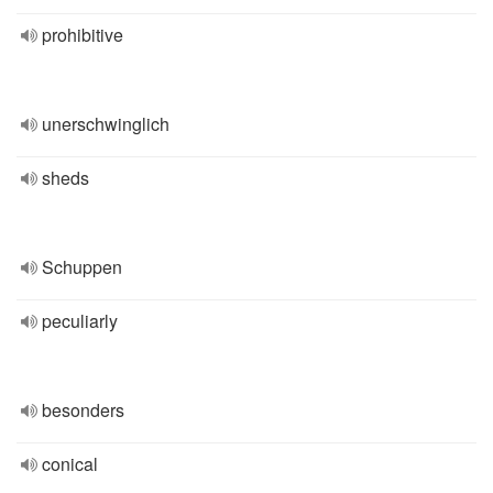
prohibitive
unerschwinglich
sheds
Schuppen
peculiarly
besonders
conical