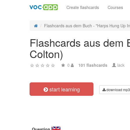
Create flashcards
Courses
Flashcards aus dem Buch - "Harps Hung Up In 
Flashcards aus dem B
Colton)
0
101 flashcards
lack
start learning
download mp3
Question