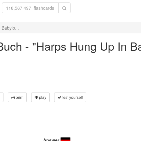
Babylo...
uch - "Harps Hung Up In Ba
print
play
test yourself
Answer