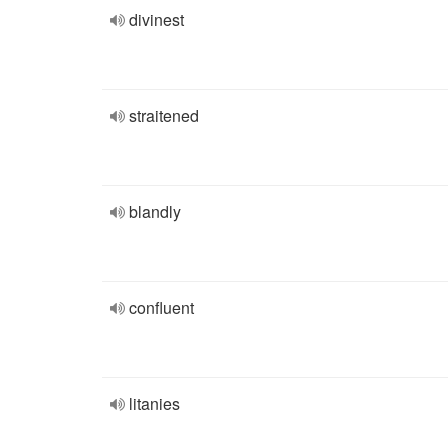
divinest
straitened
blandly
confluent
litanies