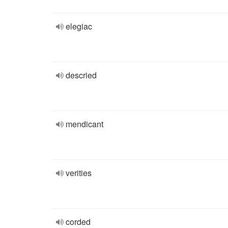
elegiac
descried
mendicant
verities
corded