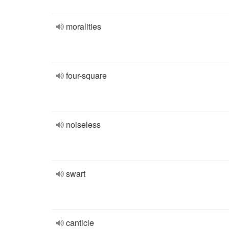
moralities
four-square
noiseless
swart
canticle