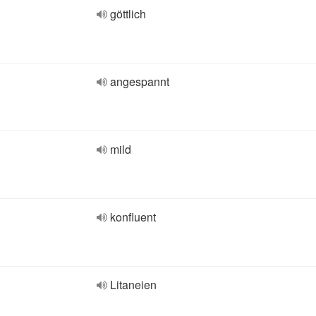
göttlich
angespannt
mild
konfluent
Litaneien