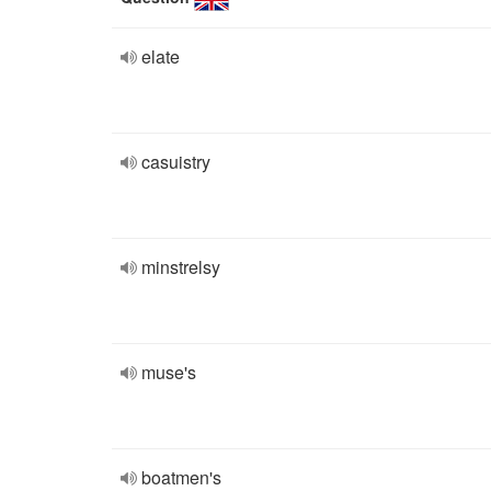
elate
casuistry
minstrelsy
muse's
boatmen's