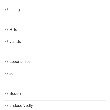
fluting
Rillen
viands
Lebensmittel
soil
Boden
undeservedly