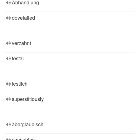
Abhandlung
dovetailed
verzahnt
festal
festlich
superstitiously
abergläubisch
chasubles