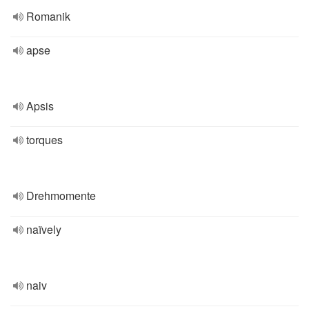
Romanik
apse
Apsis
torques
Drehmomente
naïvely
naiv