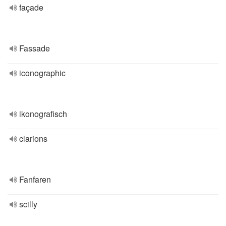
façade
Fassade
iconographic
ikonografisch
clarions
Fanfaren
scilly