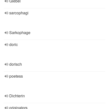
Giebel
sarcophagi
Sarkophage
doric
dorisch
poetess
Dichterin
originators