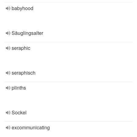
babyhood
Säuglingsalter
seraphic
seraphisch
plinths
Sockel
excommunicating