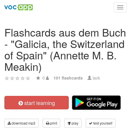
Toggl
navig
Flashcards aus dem Buch
- "Galicia, the Switzerland
of Spain" (Annette M. B.
Meakin)
0
101 flashcards
lack
start learning
download mp3
print
play
test yourself