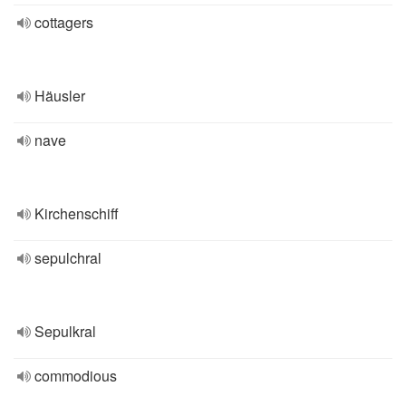
cottagers
Häusler
nave
Kirchenschiff
sepulchral
Sepulkral
commodious