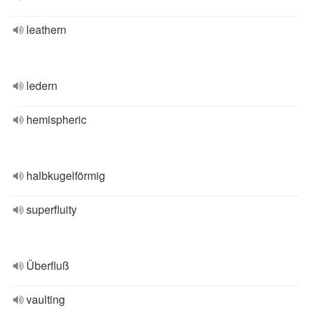
leathern
ledern
hemispheric
halbkugelförmig
superfluity
Überfluß
vaulting