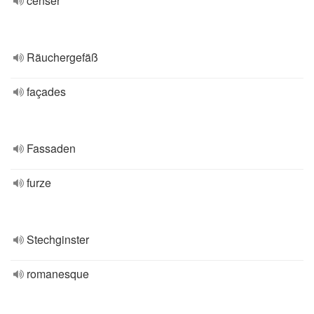
censer
Räuchergefäß
façades
Fassaden
furze
Stechginster
romanesque