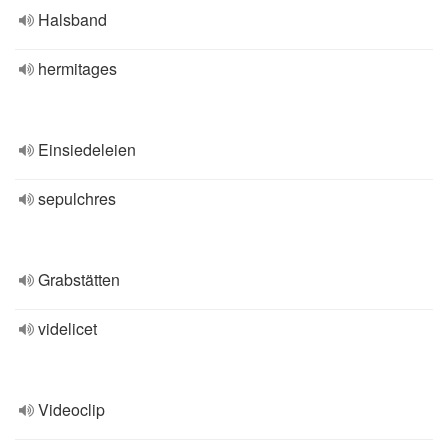
Halsband
hermitages
Einsiedeleien
sepulchres
Grabstätten
videlicet
Videoclip