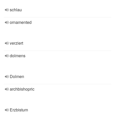
schlau
ornamented
verziert
dolmens
Dolmen
archbishopric
Erzbistum