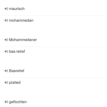
maurisch
mohammedan
Mohammedaner
bas-relief
Basrelief
plaited
geflochten