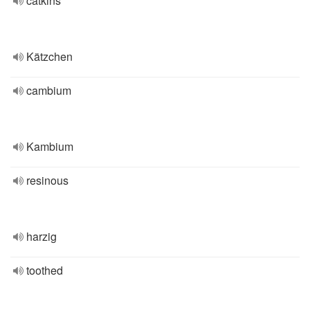
catkins
Kätzchen
cambium
Kambium
resinous
harzig
toothed