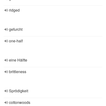
ridged
gefurcht
one-half
eine Hälfte
brittleness
Sprödigkeit
cottonwoods