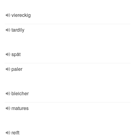
viereckig
tardily
spät
paler
bleicher
matures
reift