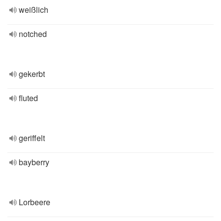
weißlich
notched
gekerbt
fluted
geriffelt
bayberry
Lorbeere