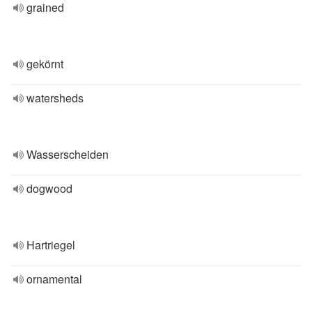
grained
gekörnt
watersheds
Wasserscheiden
dogwood
Hartriegel
ornamental