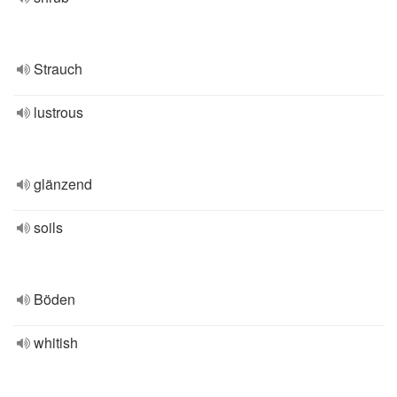
Strauch
lustrous
glänzend
soils
Böden
whitish