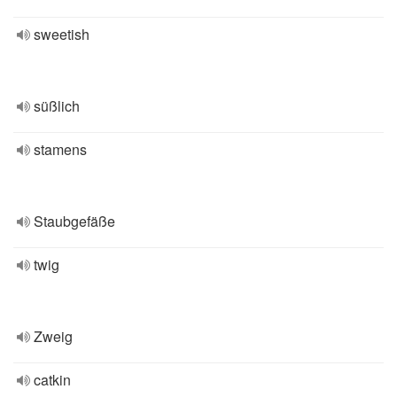
sweetish
süßlich
stamens
Staubgefäße
twig
Zweig
catkin