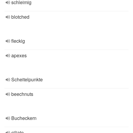
schleimig
blotched
fleckig
apexes
Scheitelpunkte
beechnuts
Bucheckern
ciliate