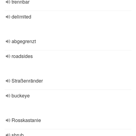
trennbar
delimited
abgegrenzt
roadsides
Straßenränder
buckeye
Rosskastanie
shrub