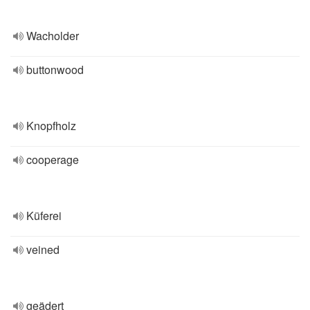
Wacholder
buttonwood
Knopfholz
cooperage
Küferei
veined
geädert