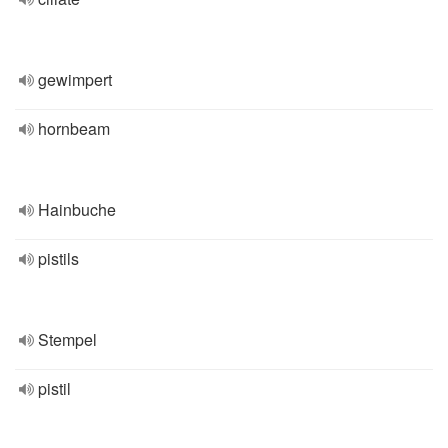
gewimpert
hornbeam
Hainbuche
pistils
Stempel
pistil