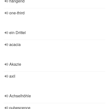
hängend
one-third
ein Drittel
acacia
Akazie
axil
Achselhöhle
pubescence