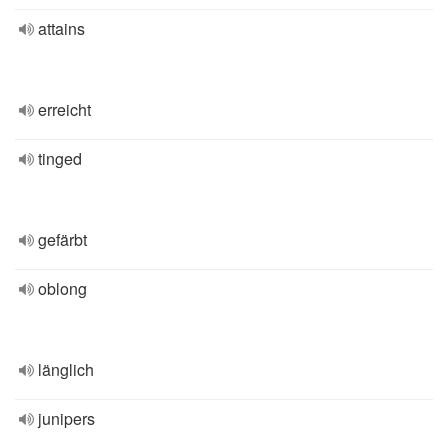
attains
erreicht
tinged
gefärbt
oblong
länglich
junipers