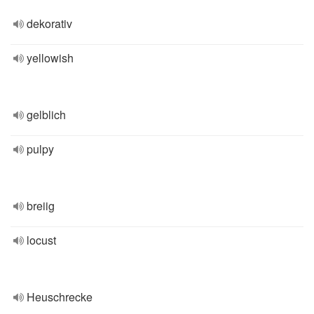
dekorativ
yellowish
gelblich
pulpy
breiig
locust
Heuschrecke