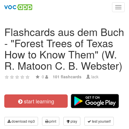
Toggl
navig
Flashcards aus dem Buch
- "Forest Trees of Texas
How to Know Them" (W.
R. Matoon C. B. Webster)
0
101 flashcards
lack
start learning
download mp3
print
play
test yourself