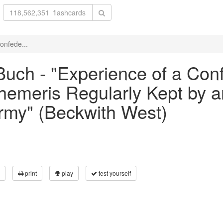
onfede...
uch - "Experience of a Conf
emeris Regularly Kept by an
rmy" (Beckwith West)
print
play
test yourself