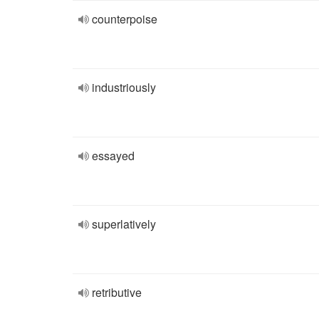
counterpoise
industriously
essayed
superlatively
retributive