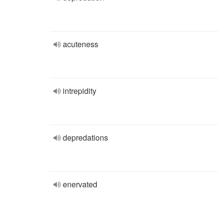
acuteness
intrepidity
depredations
enervated