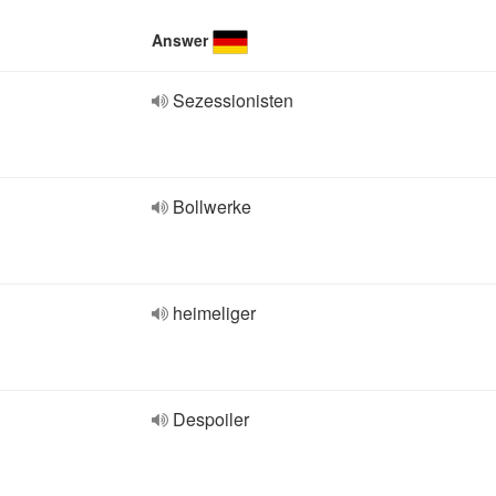
Answer
Sezessionisten
Bollwerke
heimeliger
Despoiler