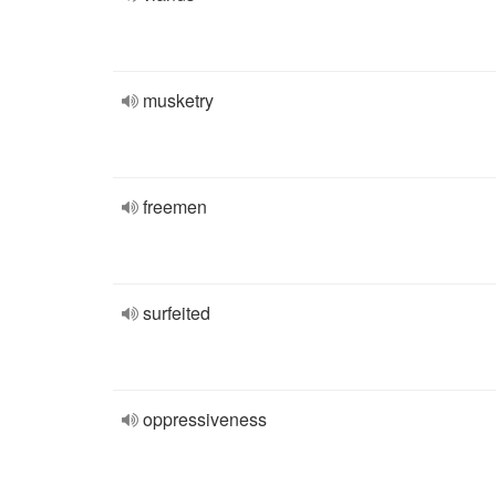
musketry
freemen
surfeited
oppressiveness