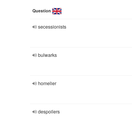
Question
secessionists
bulwarks
homelier
despoilers