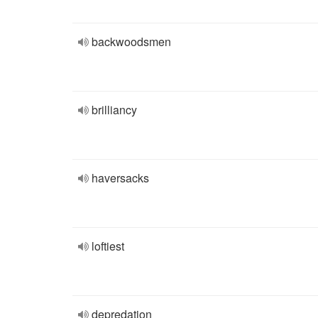
backwoodsmen
brilliancy
haversacks
loftiest
depredation