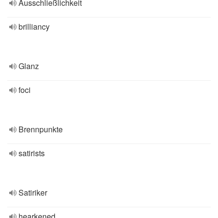
Ausschließlichkeit
brilliancy
Glanz
foci
Brennpunkte
satirists
Satiriker
hearkened