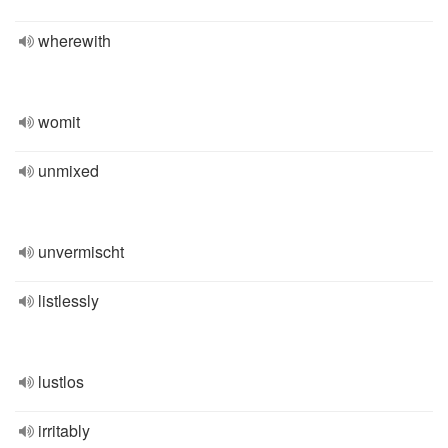
wherewith
womit
unmixed
unvermischt
listlessly
lustlos
irritably