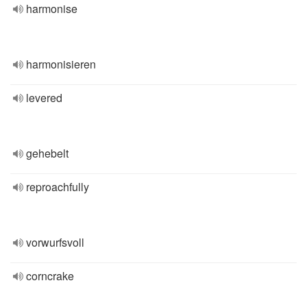
harmonise
harmonisieren
levered
gehebelt
reproachfully
vorwurfsvoll
corncrake