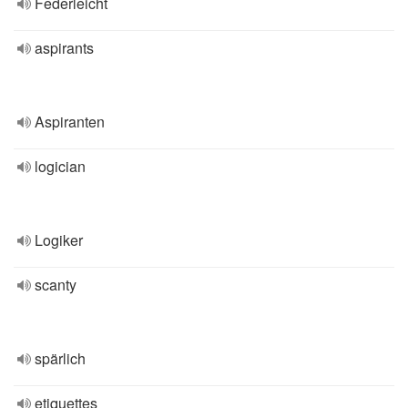
Federleicht
aspirants
Aspiranten
logician
Logiker
scanty
spärlich
etiquettes