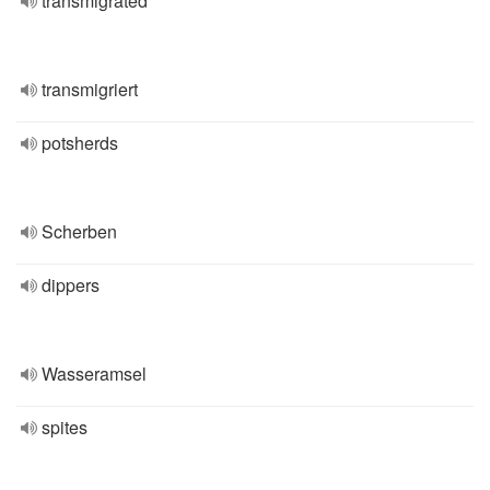
transmigrated
transmigriert
potsherds
Scherben
dippers
Wasseramsel
spites