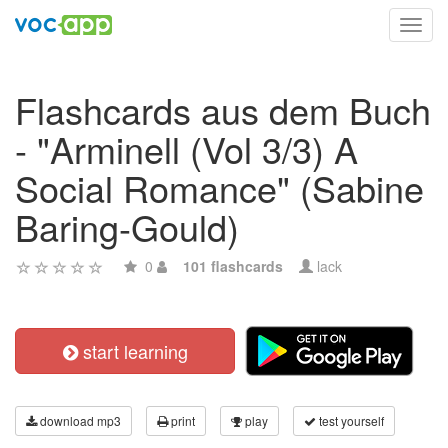
Toggl
navig
Flashcards aus dem Buch
- "Arminell (Vol 3/3) A
Social Romance" (Sabine
Baring-Gould)
0
101 flashcards
lack
start learning
download mp3
print
play
test yourself