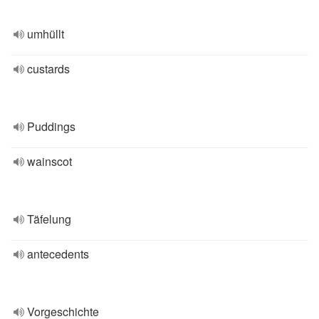
umhüllt
custards
Puddings
wainscot
Täfelung
antecedents
Vorgeschichte