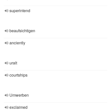
superintend
beaufsichtigen
anciently
uralt
courtships
Umwerben
exclaimed