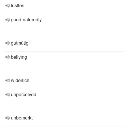
lustlos
good-naturedly
gutmütig
bellying
widerlich
unperceived
unbemerkt