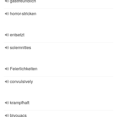
gastfreundlich
horror-stricken
entsetzt
solemnities
Feierlichkeiten
convulsively
krampfhaft
bivouacs