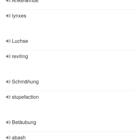
Ankerwinde
lynxes
Luchse
reviling
Schmähung
stupefaction
Betäubung
abash