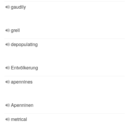
gaudily
grell
depopulating
Entvölkerung
apennines
Apenninen
metrical