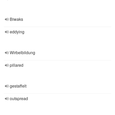
Biwaks
eddying
Wirbelbildung
pillared
gestaffelt
outspread