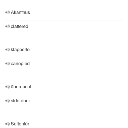
Akanthus
clattered
klapperte
canopied
überdacht
side-door
Seitentür