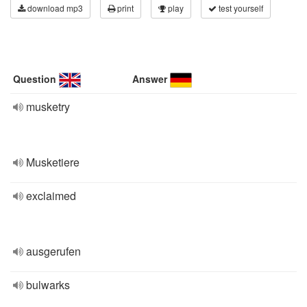
download mp3
print
play
test yourself
Question
Answer
musketry
Musketiere
exclaimed
ausgerufen
bulwarks