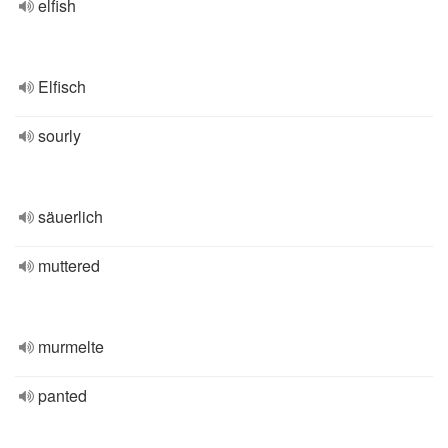
elfish
Elfisch
sourly
säuerlich
muttered
murmelte
panted