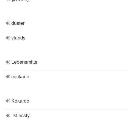
düster
viands
Lebensmittel
cockade
Kokarde
listlessly