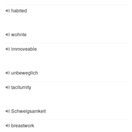
habited
wohnte
immoveable
unbeweglich
taciturnity
Schweigsamkeit
breastwork