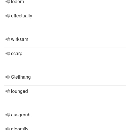
ledern
effectually
wirksam
scarp
Steilhang
lounged
ausgeruht
gloomily