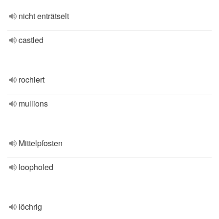
nicht enträtselt
castled
rochiert
mullions
Mittelpfosten
loopholed
löchrig