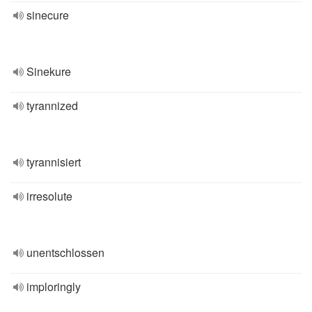
sinecure
Sinekure
tyrannized
tyrannisiert
irresolute
unentschlossen
imploringly