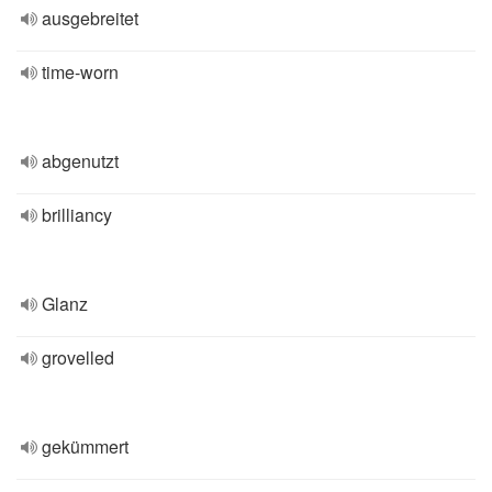
ausgebreitet
time-worn
abgenutzt
brilliancy
Glanz
grovelled
gekümmert