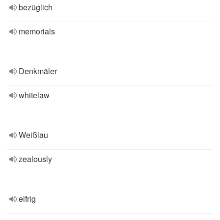
bezüglich
memorials
Denkmäler
whitelaw
Weißlau
zealously
eifrig