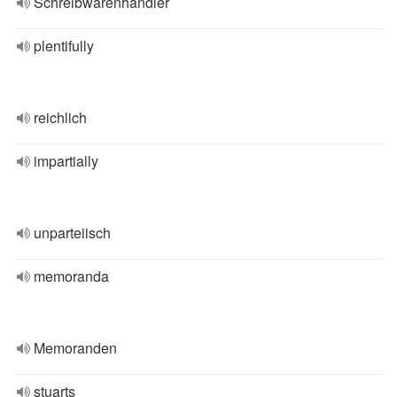
Schreibwarenhändler
plentifully
reichlich
impartially
unparteiisch
memoranda
Memoranden
stuarts