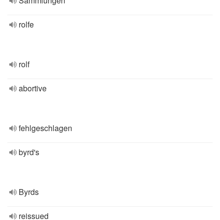
Sammlungen
rolfe
rolf
abortive
fehlgeschlagen
byrd's
Byrds
reissued