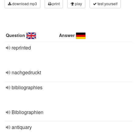
download mp3
print
play
test yourself
Question
Answer
reprinted
nachgedruckt
bibliographies
Bibliographien
antiquary