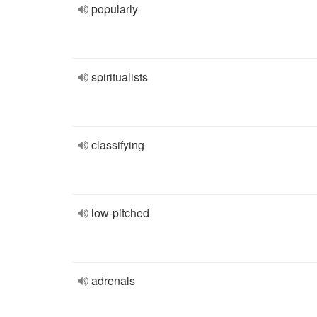
popularly
spiritualists
classifying
low-pitched
adrenals