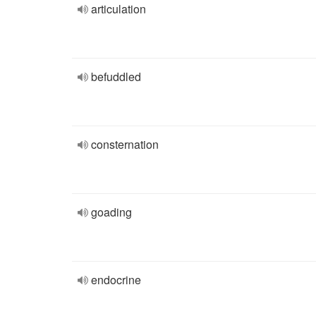
articulation
befuddled
consternation
goading
endocrine