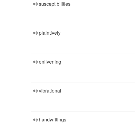
susceptibilities
plaintively
enlivening
vibrational
handwritings