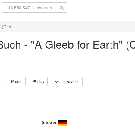
 (Cha...
uch - "A Gleeb for Earth" (
print
play
test yourself
Answer