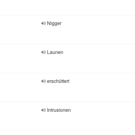
Nigger
Launen
erschüttert
Intrusionen