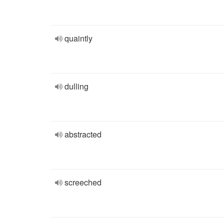
quaintly
dulling
abstracted
screeched