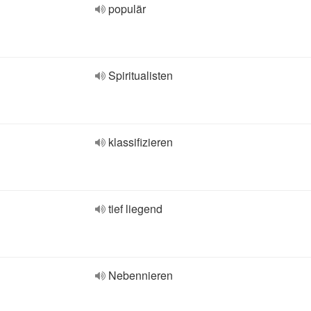
populär
Spiritualisten
klassifizieren
tief liegend
Nebennieren