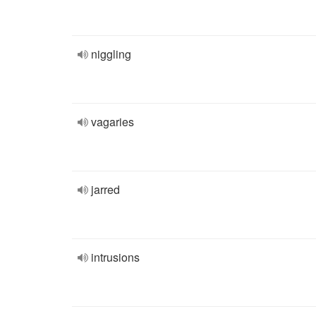
niggling
vagaries
jarred
intrusions