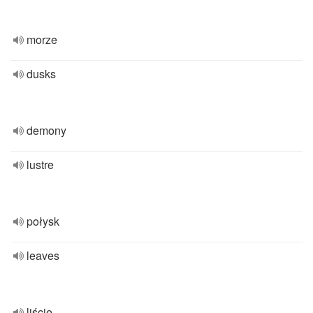
morze
dusks
demony
lustre
połysk
leaves
liście