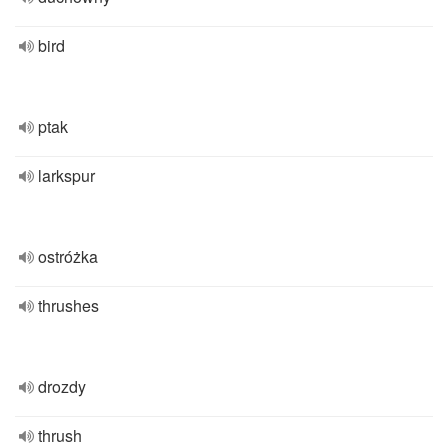
bird
ptak
larkspur
ostróżka
thrushes
drozdy
thrush