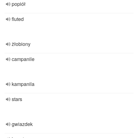
popiół
fluted
żłobiony
campanile
kampanila
stars
gwiazdek