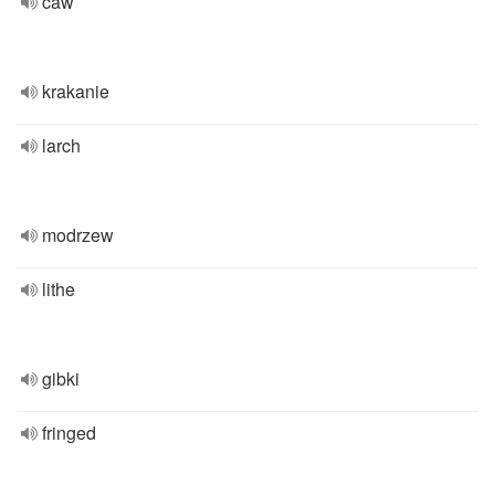
caw
krakanie
larch
modrzew
lithe
gibki
fringed