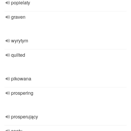
popielaty
graven
wyrytym
quilted
pikowana
prospering
prosperujący
sooty