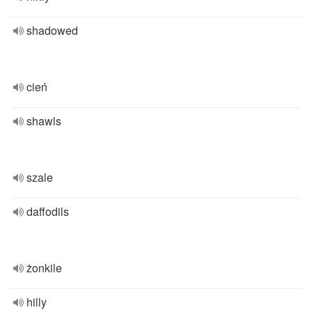
shadowed
cień
shawls
szale
daffodils
żonkile
hilly