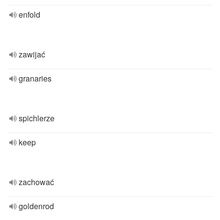
enfold
zawijać
granaries
spichlerze
keep
zachować
goldenrod