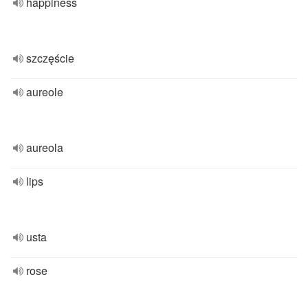
happiness
szczęście
aureole
aureola
lips
usta
rose