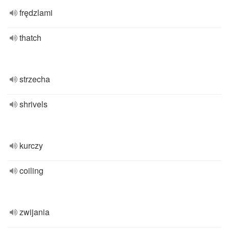
frędzlami
thatch
strzecha
shrivels
kurczy
coiling
zwijania