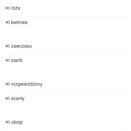
róża
betimes
zawczasu
starlit
rozgwieżdżony
scanty
ubogi