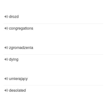
drozd
congregations
zgromadzenia
dying
umierający
desolated