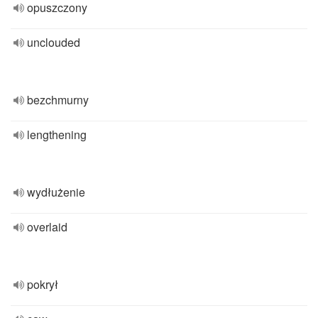
opuszczony
unclouded
bezchmurny
lengthening
wydłużenie
overlaid
pokrył