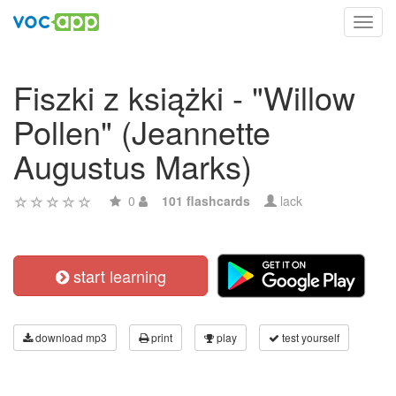
Toggl
navig
Fiszki z książki - "Willow
Pollen" (Jeannette
Augustus Marks)
0
101 flashcards
lack
start learning
download mp3
print
play
test yourself