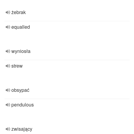
żebrak
equalled
wyniosła
strew
obsypać
pendulous
zwisający