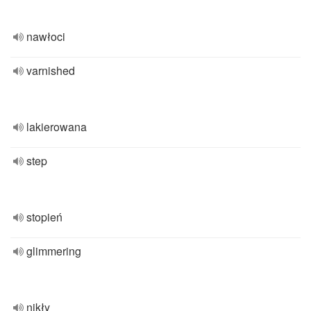
nawłoci
varnished
lakierowana
step
stopień
glimmering
nikły