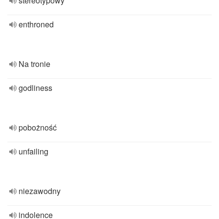
stereotypowy
enthroned
Na tronie
godliness
pobożność
unfailing
niezawodny
indolence