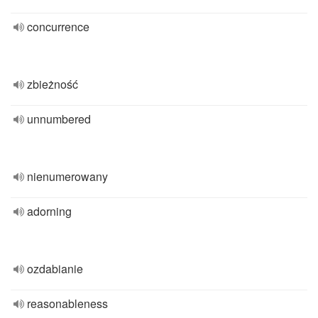
concurrence
zbieżność
unnumbered
nienumerowany
adorning
ozdabianie
reasonableness