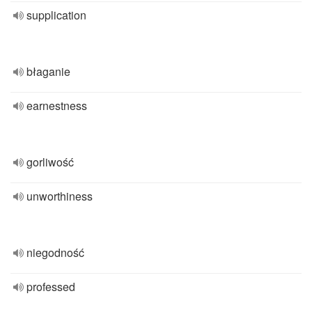
supplication
błaganie
earnestness
gorliwość
unworthiness
niegodność
professed