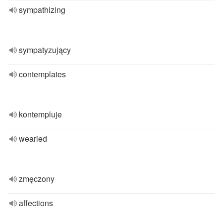
sympathizing
sympatyzujący
contemplates
kontempluje
wearied
zmęczony
affections