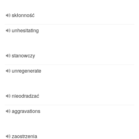
skłonność
unhesitating
stanowczy
unregenerate
nieodradzać
aggravations
zaostrzenia