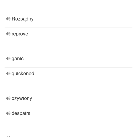
Rozsądny
reprove
ganić
quickened
ożywiony
despairs