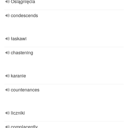
Osiągnięcia
condescends
łaskawi
chastening
karanie
countenances
liczniki
complacently