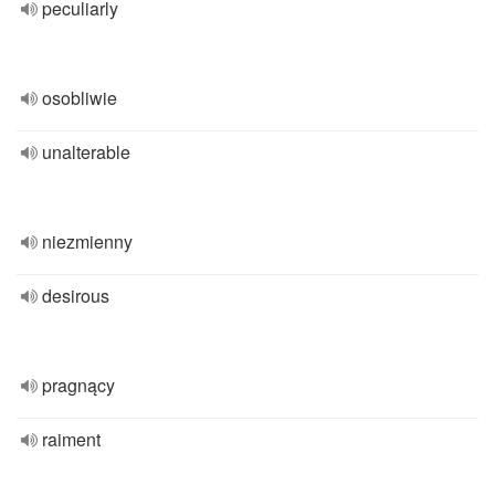
peculiarly
osobliwie
unalterable
niezmienny
desirous
pragnący
raiment