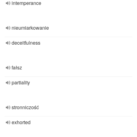
intemperance
nieumiarkowanie
deceitfulness
fałsz
partiality
stronniczość
exhorted