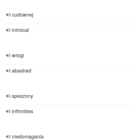
cudownej
inimical
wrogi
abashed
speszony
infirmities
niedomagania