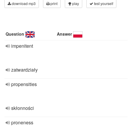
download mp3
print
play
test yourself
Question
Answer
impenitent
zatwardziały
propensities
skłonności
proneness