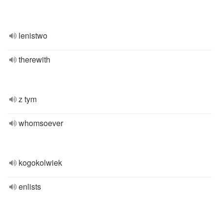
lenistwo
therewith
z tym
whomsoever
kogokolwiek
enlists