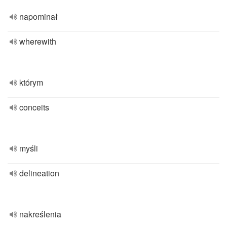
napominał
wherewith
którym
conceits
myśli
delineation
nakreślenia