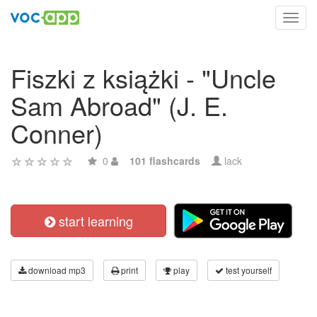
Toggl
navig
Fiszki z książki - "Uncle
Sam Abroad" (J. E.
Conner)
0
101 flashcards
lack
start learning
download mp3
print
play
test yourself