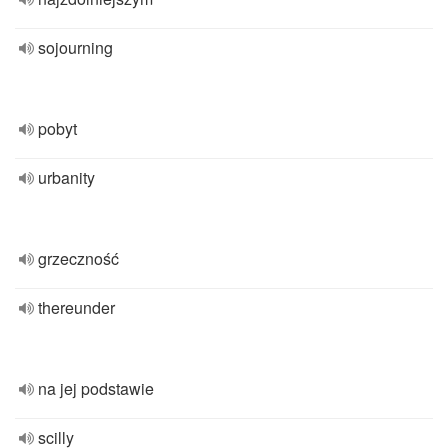
sojourning
pobyt
urbanity
grzeczność
thereunder
na jej podstawie
scilly