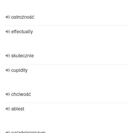
ostrożność
effectually
skutecznie
cupidity
chciwość
ablest
najzdolniejszym