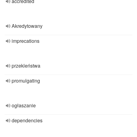
accredited
Akredytowany
imprecations
przekleństwa
promulgating
ogłaszanie
dependencies