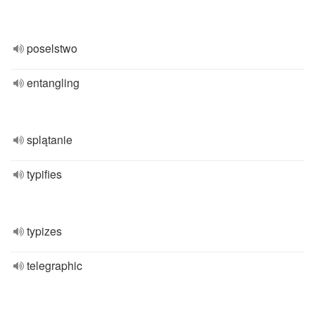
poselstwo
entangling
splątanie
typifies
typizes
telegraphic