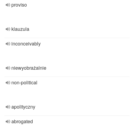
proviso
klauzula
inconceivably
niewyobrażalnie
non-political
apolityczny
abrogated