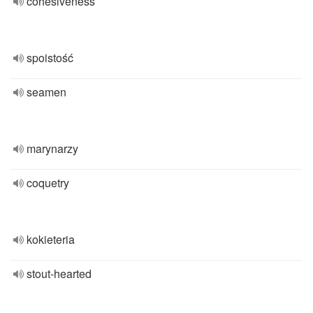
cohesiveness
spoistość
seamen
marynarzy
coquetry
kokieteria
stout-hearted