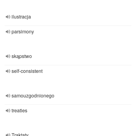
ilustracja
parsimony
skąpstwo
self-consistent
samouzgodnionego
treaties
Traktaty