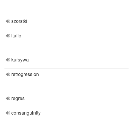
szorstki
italic
kursywa
retrogression
regres
consanguinity