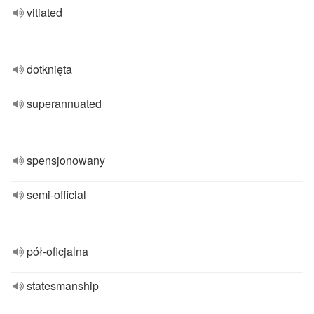
vitiated
dotknięta
superannuated
spensjonowany
semi-official
pół-oficjalna
statesmanship