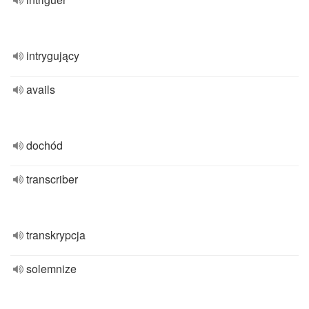
intrygujący
avails
dochód
transcriber
transkrypcja
solemnize