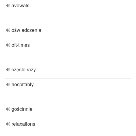
avowals
oświadczenia
oft-times
często razy
hospitably
gościnnie
relaxations