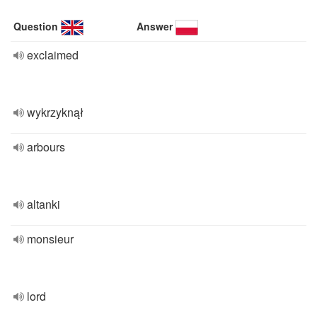
Question
Answer
exclaimed
wykrzyknął
arbours
altanki
monsieur
lord