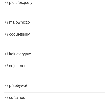
picturesquely
malowniczo
coquettishly
kokieteryjnie
sojourned
przebywał
curtained