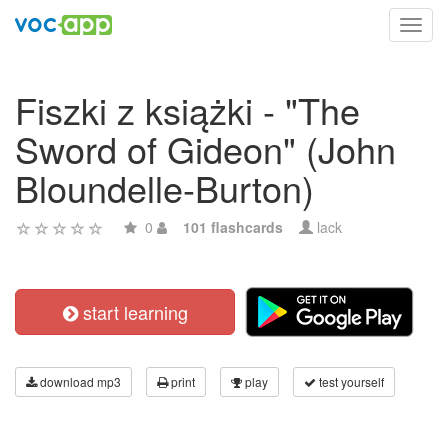
Toggl
navig
Fiszki z książki - "The
Sword of Gideon" (John
Bloundelle-Burton)
0
101 flashcards
lack
start learning
download mp3
print
play
test yourself