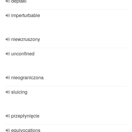
deptaki
imperturbable
niewzruszony
unconfined
nieograniczona
sluicing
przepłynięcie
equivocations