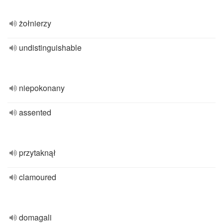
żołnierzy
undistinguishable
niepokonany
assented
przytaknął
clamoured
domagali