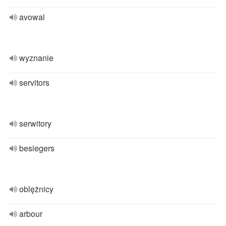
avowal
wyznanie
servitors
serwitory
besiegers
oblężnicy
arbour