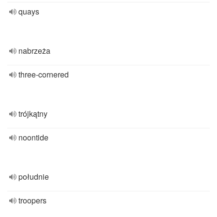
quays
nabrzeża
three-cornered
trójkątny
noontide
południe
troopers