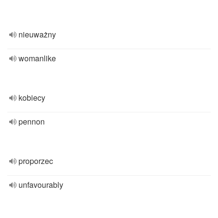
nieuważny
womanlike
kobiecy
pennon
proporzec
unfavourably