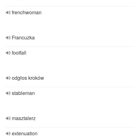
frenchwoman
Francuzka
footfall
odgłos kroków
stableman
masztalerz
extenuation