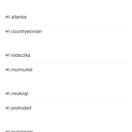
altanka
countrywoman
rodaczka
murmured
mruknął
protruded
wystawały