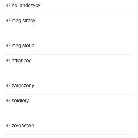
hollandczycy
magistracy
magisteria
affianced
zaręczony
soldiery
żołdactwo