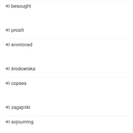
besought
prosili
environed
środowiska
copses
zagajniki
sojourning