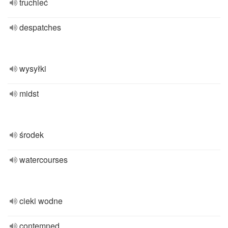
truchleć
despatches
wysyłki
midst
środek
watercourses
cieki wodne
contemned