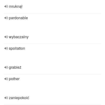
mruknął
pardonable
wybaczalny
spoliation
grabież
pother
zaniepokoić