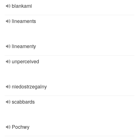
blankami
lineaments
lineamenty
unperceived
niedostrzegalny
scabbards
Pochwy