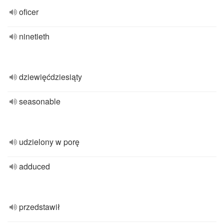
oficer
ninetieth
dziewięćdziesiąty
seasonable
udzielony w porę
adduced
przedstawił