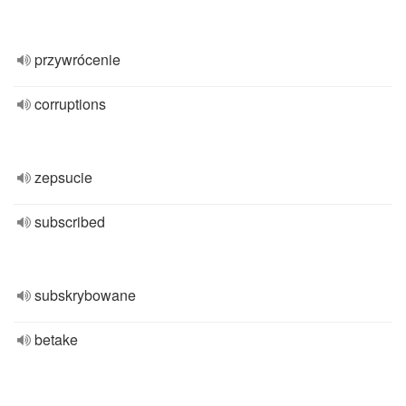
przywrócenie
corruptions
zepsucie
subscribed
subskrybowane
betake