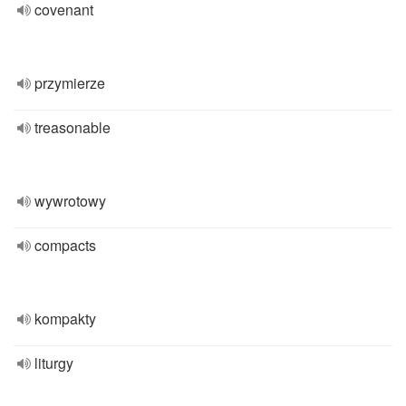
covenant
przymierze
treasonable
wywrotowy
compacts
kompakty
liturgy