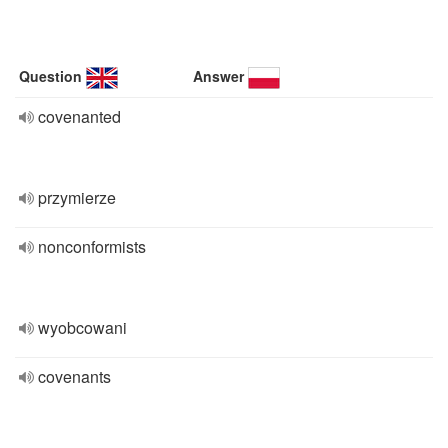
Question
Answer
covenanted
przymierze
nonconformists
wyobcowani
covenants