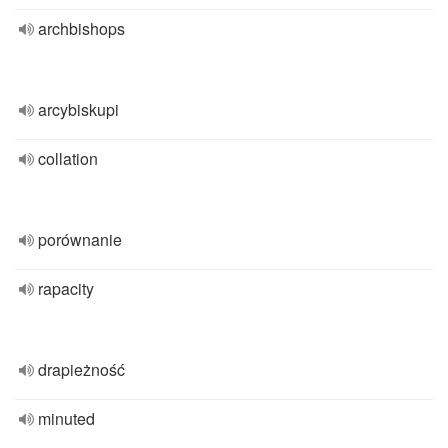
archbishops
arcybiskupi
collation
porównanie
rapacity
drapieżność
minuted