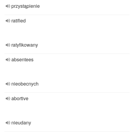
przystąpienie
ratified
ratyfikowany
absentees
nieobecnych
abortive
nieudany