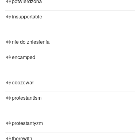
potwierdzona
insupportable
nie do zniesienia
encamped
obozował
protestantism
protestantyzm
therewith