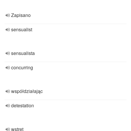
Zapisano
sensualist
sensualista
concurring
współdziałając
detestation
wstręt