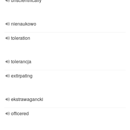
unscientifically
nienaukowo
toleration
tolerancja
extirpating
ekstrawagancki
officered