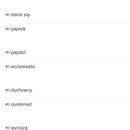
starał się
papists
papiści
ecclesiastic
duchowny
quietened
wyciszą