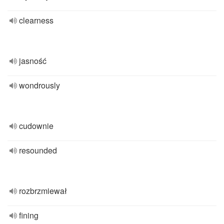
clearness
jasność
wondrously
cudownie
resounded
rozbrzmiewał
fining