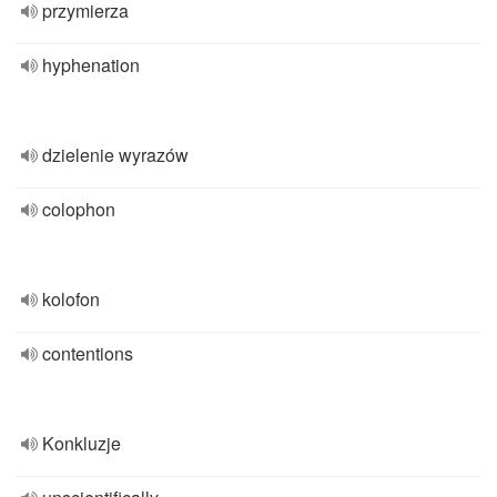
przymierza
hyphenation
dzielenie wyrazów
colophon
kolofon
contentions
Konkluzje