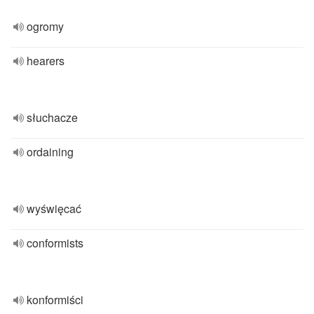
ogromy
hearers
słuchacze
ordaining
wyświęcać
conformists
konformiści