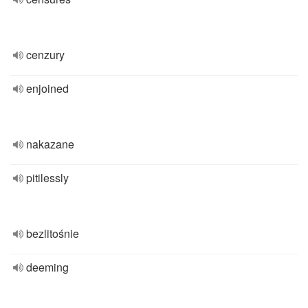
cenzury
enjoined
nakazane
pitilessly
bezlitośnie
deeming