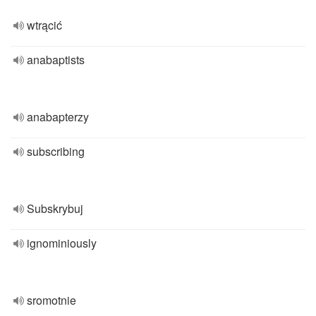
wtrącić
anabaptists
anabapterzy
subscribing
Subskrybuj
ignominiously
sromotnie