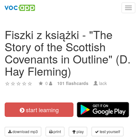
Toggl
navig
Fiszki z książki - "The
Story of the Scottish
Covenants in Outline" (D.
Hay Fleming)
0
101 flashcards
lack
start learning
download mp3
print
play
test yourself