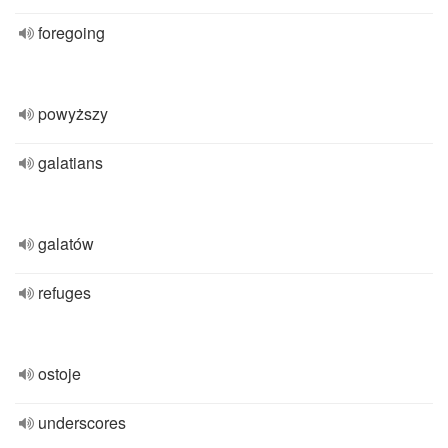
foregoing
powyższy
galatians
galatów
refuges
ostoje
underscores