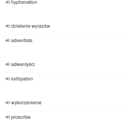
hyphenation
dzielenie wyrazów
adventists
adwentyści
extirpation
wykorzenienie
proscribe