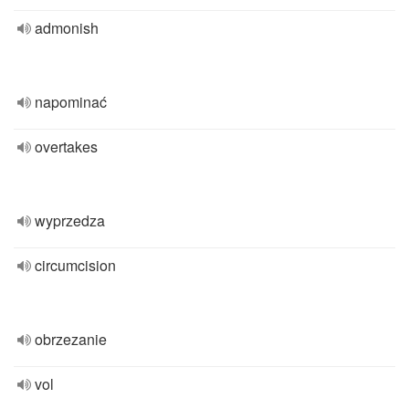
admonish
napominać
overtakes
wyprzedza
circumcision
obrzezanie
vol