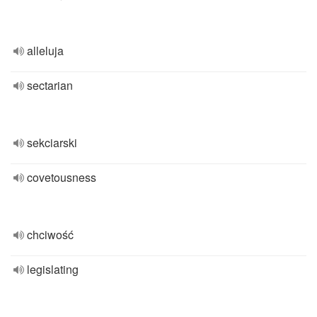
alleluja
sectarian
sekciarski
covetousness
chciwość
legislating