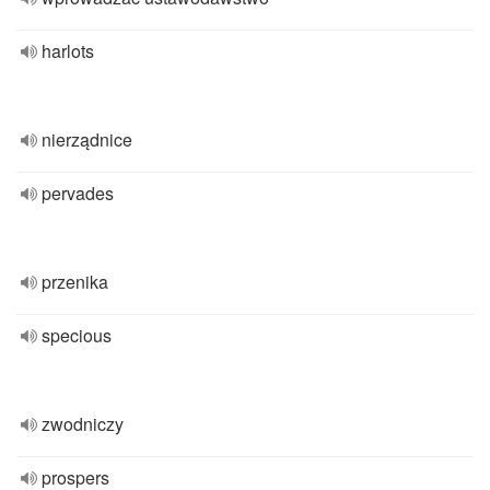
harlots
nierządnice
pervades
przenika
specious
zwodniczy
prospers