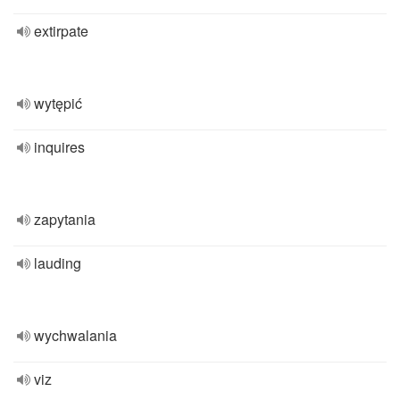
extirpate
wytępić
inquires
zapytania
lauding
wychwalania
viz