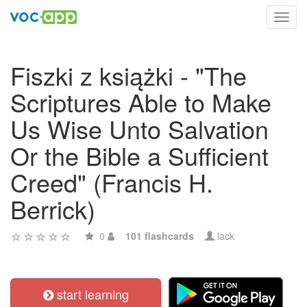
Toggl
navig
Fiszki z książki - "The
Scriptures Able to Make
Us Wise Unto Salvation
Or the Bible a Sufficient
Creed" (Francis H.
Berrick)
0
101 flashcards
lack
start learning