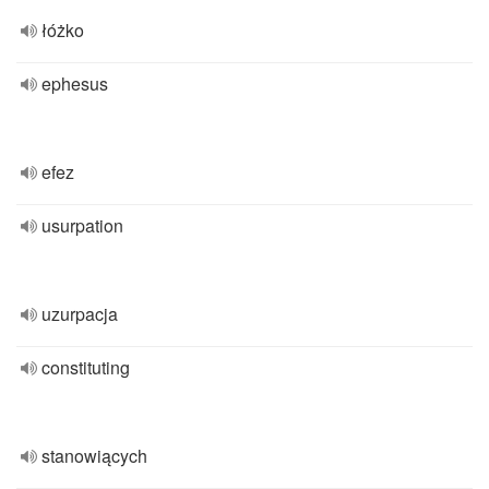
łóżko
ephesus
efez
usurpation
uzurpacja
constituting
stanowiących