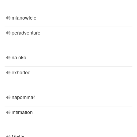
mianowicie
peradventure
na oko
exhorted
napominał
intimation
Myślą