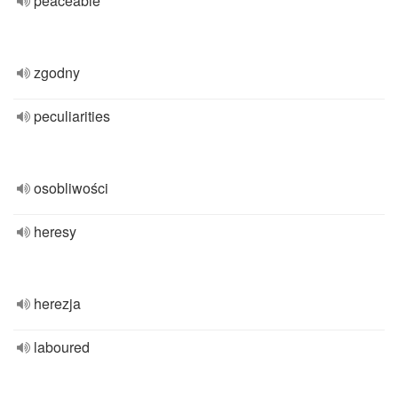
peaceable
zgodny
peculiarities
osobliwości
heresy
herezja
laboured