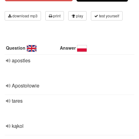
download mp3
print
play
test yourself
Question
Answer
apostles
Apostołowie
tares
kąkol