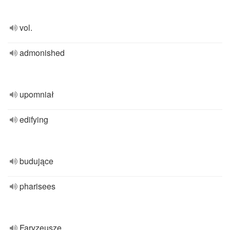
vol.
admonished
upomniał
edifying
budujące
pharisees
Faryzeusze