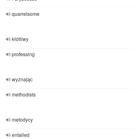
quarrelsome
kłótliwy
professing
wyznając
methodists
metodycy
entailed