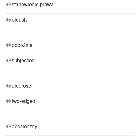
stanowienie prawa
piously
pobożnie
subjection
uległość
two-edged
obosieczny