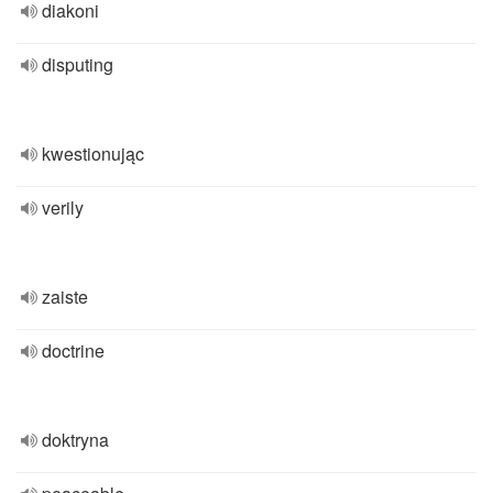
diakoni
disputing
kwestionując
verily
zaiste
doctrine
doktryna