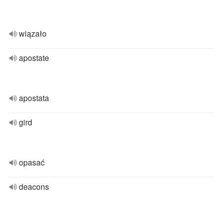
wiązało
apostate
apostata
gird
opasać
deacons