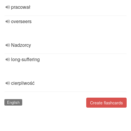
pracował
overseers
Nadzorcy
long-suffering
cierpliwość
English
Create flashcards