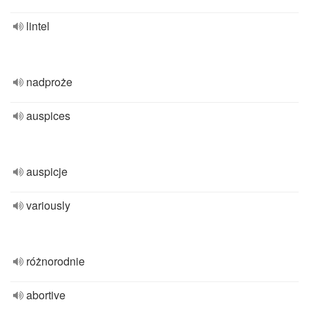
lintel
nadproże
auspices
auspicje
variously
różnorodnie
abortive