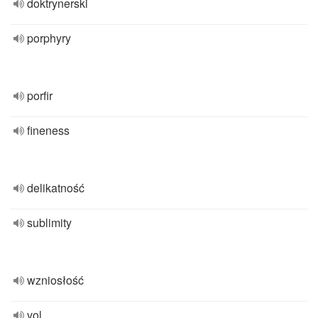
doktrynerski
porphyry
porfir
fineness
delikatność
sublimity
wzniosłość
vol