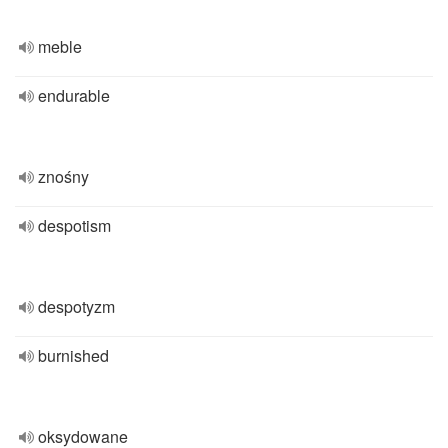
meble
endurable
znośny
despotism
despotyzm
burnished
oksydowane