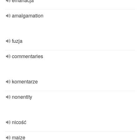
emanacja
amalgamation
fuzja
commentaries
komentarze
nonentity
nicość
maize