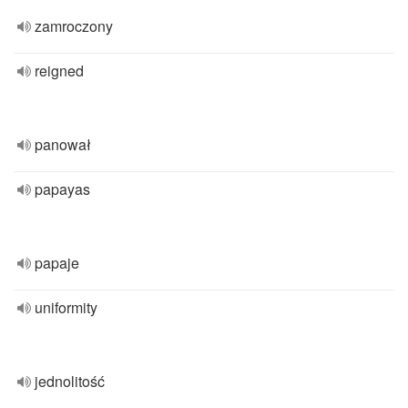
zamroczony
reigned
panował
papayas
papaje
uniformity
jednolitość