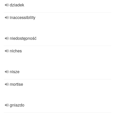
dziadek
inaccessibility
niedostępność
niches
nisze
mortise
gniazdo