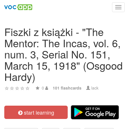
Toggl
navig
Fiszki z książki - "The
Mentor: The Incas, vol. 6,
num. 3, Serial No. 151,
March 15, 1918" (Osgood
Hardy)
0
101 flashcards
lack
start learning