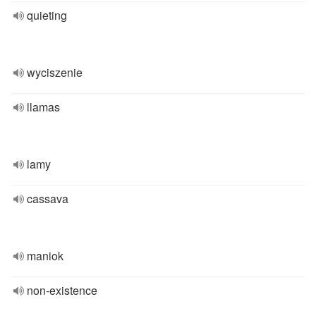
quieting
wyciszenie
llamas
lamy
cassava
maniok
non-existence