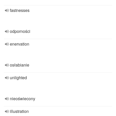
fastnesses
odporności
enervation
osłabianie
unlighted
nieoświecony
illustration