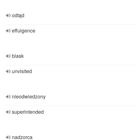
odtąd
effulgence
blask
unvisited
nieodwiedzony
superintended
nadzorca