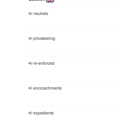
neutrals
privateering
re-enforced
encroachments
expedients