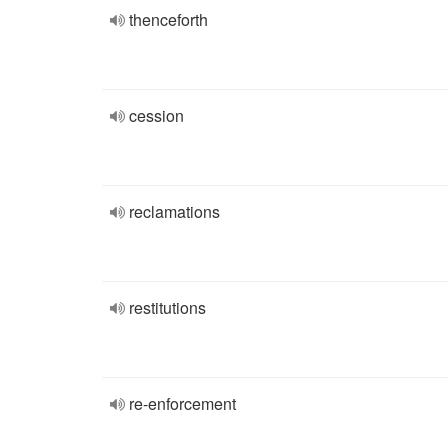
thenceforth
cession
reclamations
restitutions
re-enforcement