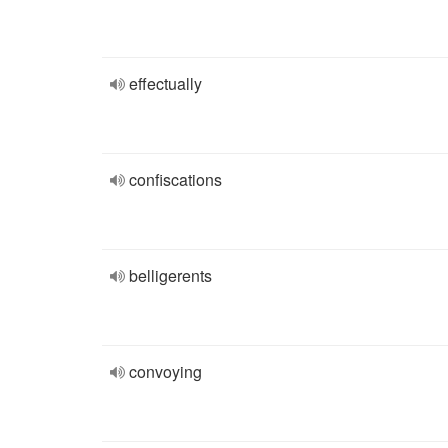
effectually
confiscations
belligerents
convoying