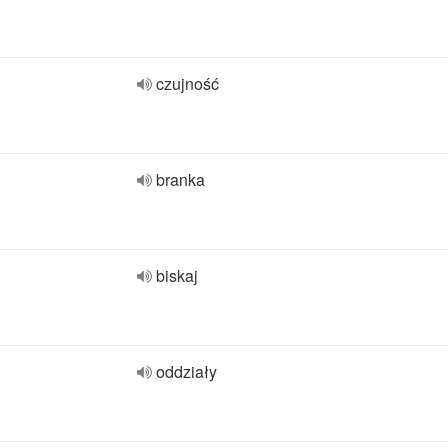
czujność
branka
biskaj
oddziały