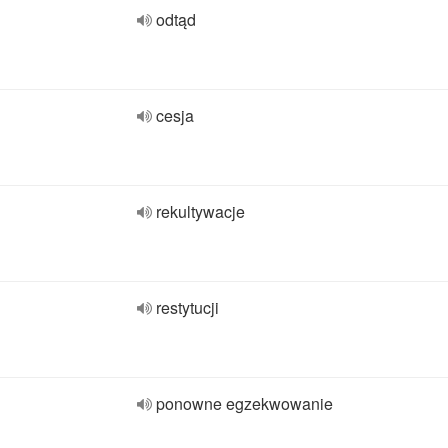
odtąd
cesja
rekultywacje
restytucji
ponowne egzekwowanie