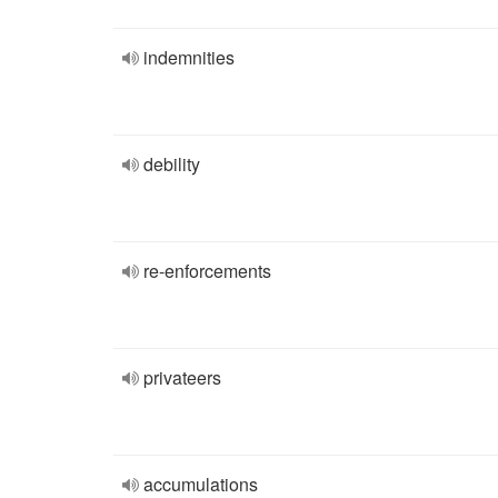
indemnities
debility
re-enforcements
privateers
accumulations