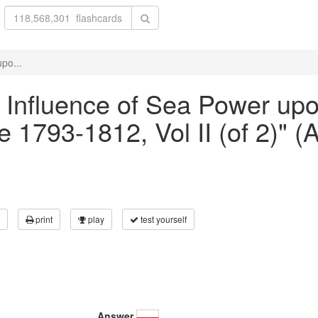
upo...
he Influence of Sea Power up
 1793-1812, Vol II (of 2)" 
print
play
test yourself
Answer