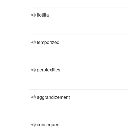
flotilla
temporized
perplexities
aggrandizement
consequent