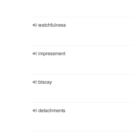
watchfulness
impressment
biscay
detachments