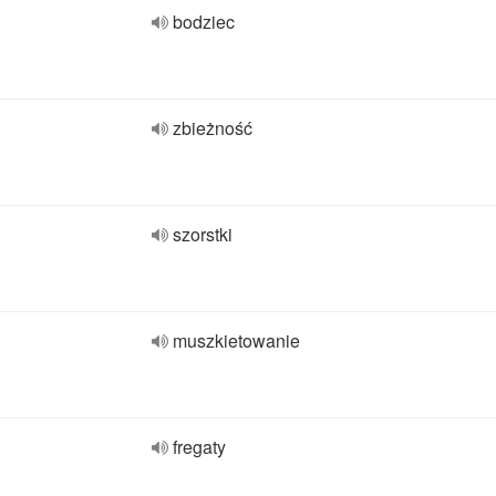
bodziec
zbieżność
szorstki
muszkietowanie
fregaty