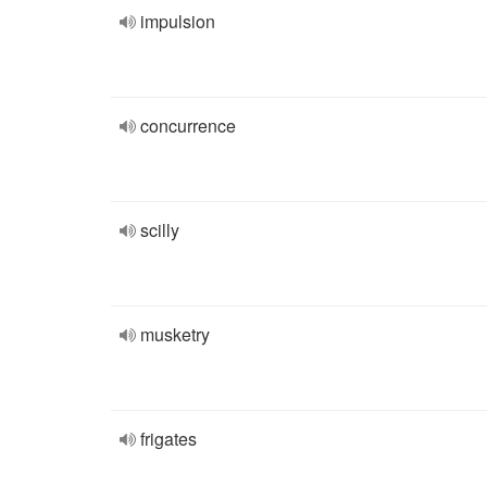
impulsion
concurrence
scilly
musketry
frigates