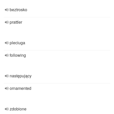
beztrosko
prattler
pleciuga
following
następujący
ornamented
zdobione