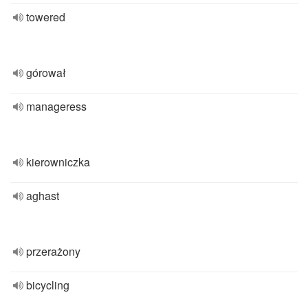
towered
górował
manageress
kierowniczka
aghast
przerażony
bicycling