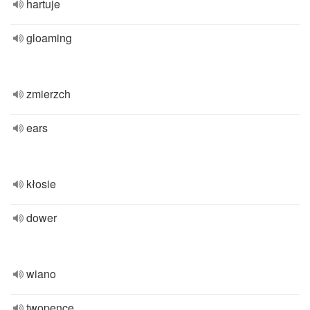
hartuje
gloaming
zmierzch
ears
kłosie
dower
wiano
twopence