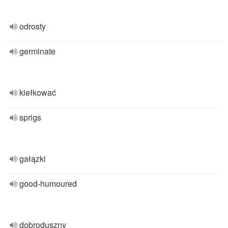
odrosty
germinate
kiełkować
sprigs
gałązki
good-humoured
dobroduszny