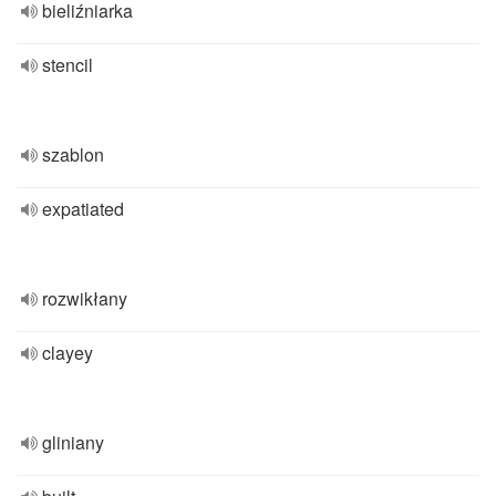
bieliźniarka
stencil
szablon
expatiated
rozwikłany
clayey
gliniany