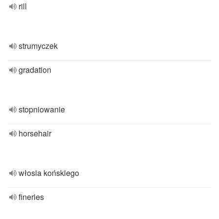
rill
strumyczek
gradation
stopniowanie
horsehair
włosia końskiego
fineries