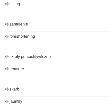
silting
zamulenie
foreshortening
skróty perspektywiczne
treasure
skarb
jauntily