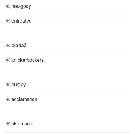
niezgody
entreated
błagać
knickerbockers
pumpy
acclamation
aklamacja