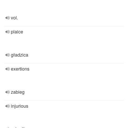
vol.
plaice
gładzica
exertions
zabieg
injurious