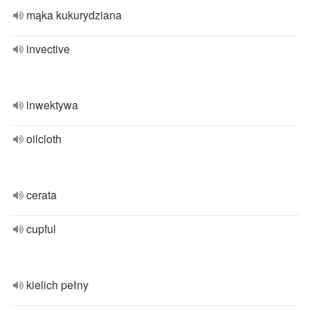
mąka kukurydziana
invective
inwektywa
oilcloth
cerata
cupful
kielich pełny