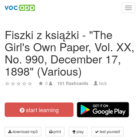
Toggl
navig
Fiszki z książki - "The
Girl's Own Paper, Vol. XX,
No. 990, December 17,
1898" (Various)
0
101 flashcards
lack
start learning
download mp3
print
play
test yourself