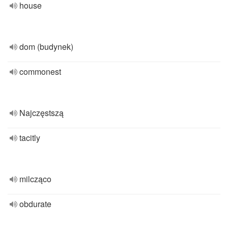
house
dom (budynek)
commonest
Najczęstszą
tacitly
milcząco
obdurate