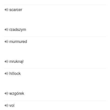
scarcer
rzadszym
murmured
mruknął
hillock
wzgórek
vol