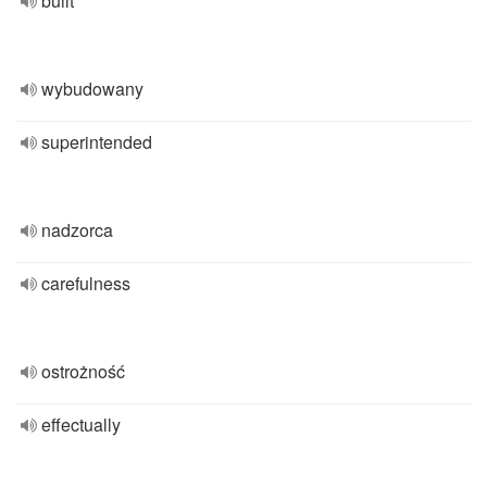
built
wybudowany
superintended
nadzorca
carefulness
ostrożność
effectually