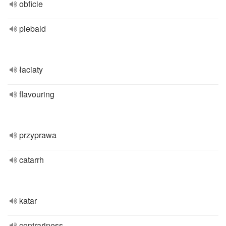
obficie
piebald
łaciaty
flavouring
przyprawa
catarrh
katar
contrariness