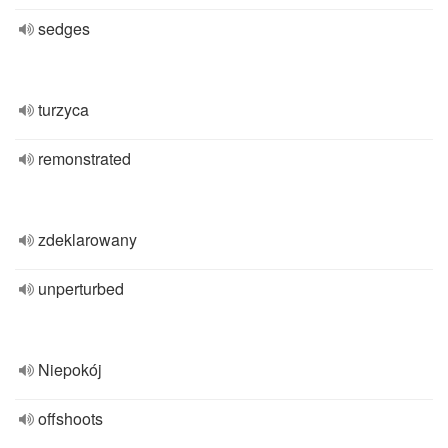
sedges
turzyca
remonstrated
zdeklarowany
unperturbed
Niepokój
offshoots