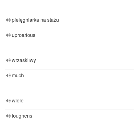
pielęgniarka na stażu
uproarious
wrzaskliwy
much
wiele
toughens