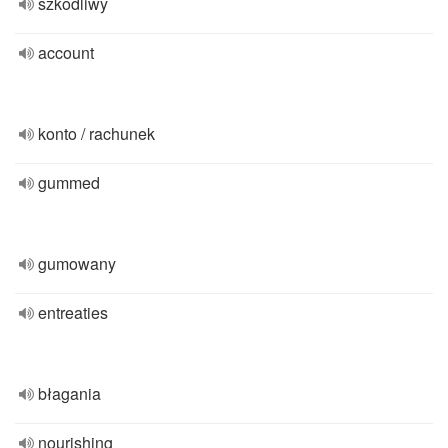
szkodliwy
account
konto / rachunek
gummed
gumowany
entreaties
błagania
nourishing