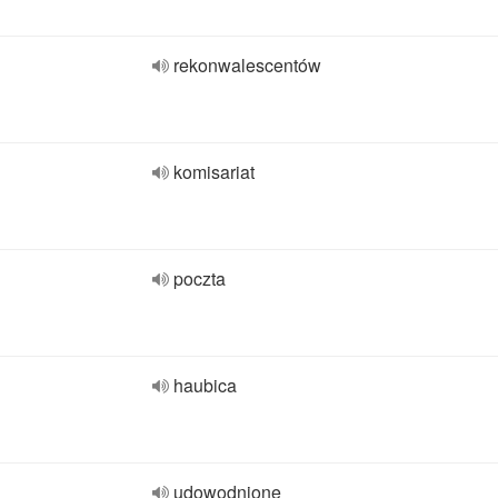
rekonwalescentów
komisariat
poczta
haubica
udowodnione