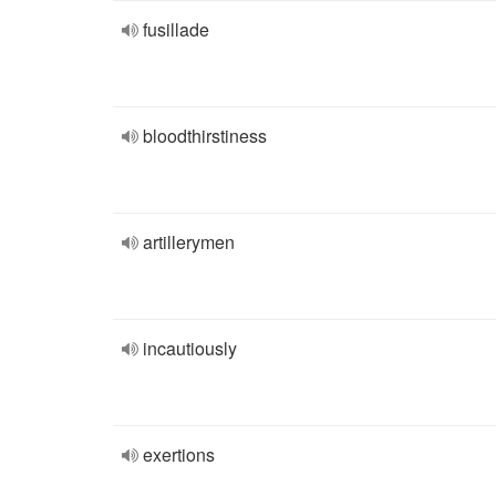
fusillade
bloodthirstiness
artillerymen
incautiously
exertions