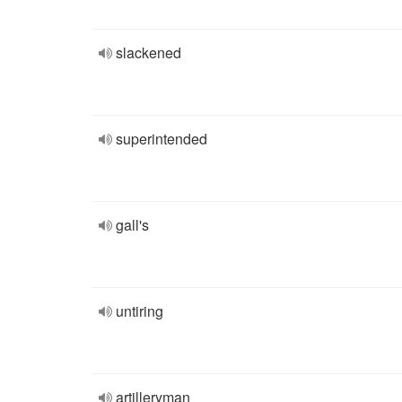
slackened
superintended
gall's
untiring
artilleryman