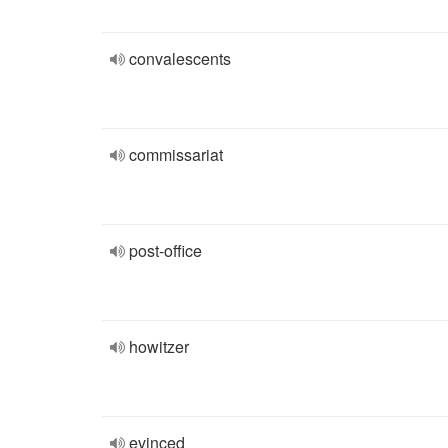
convalescents
commissariat
post-office
howitzer
evinced