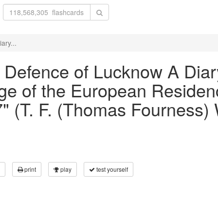
ary...
he Defence of Lucknow A Diar
ege of the European Residen
" (T. F. (Thomas Fourness) 
print
play
test yourself