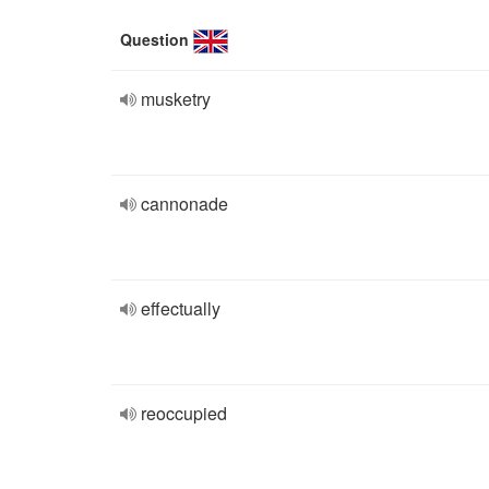
Question
musketry
cannonade
effectually
reoccupied