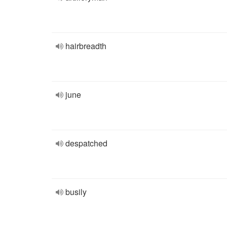
hairbreadth
june
despatched
busily