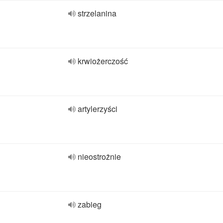
strzelanina
krwiożerczość
artylerzyści
nieostrożnie
zabieg