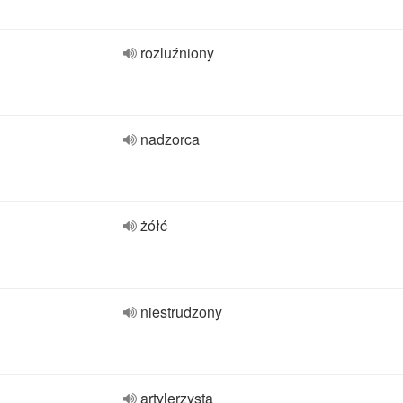
rozluźniony
nadzorca
żółć
niestrudzony
artylerzysta