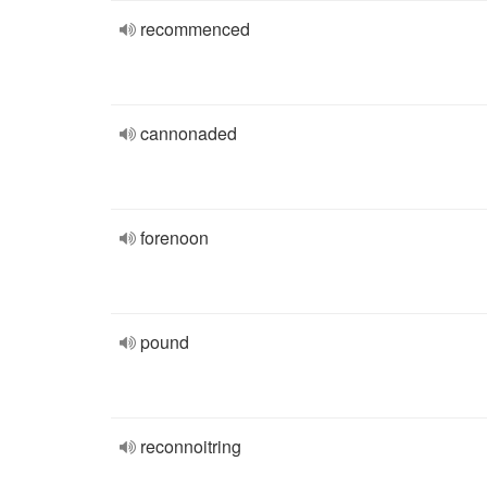
recommenced
cannonaded
forenoon
pound
reconnoitring