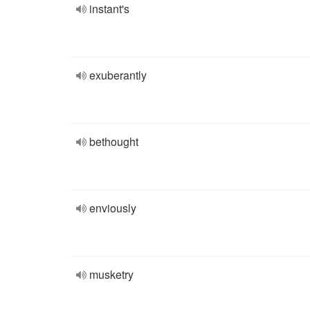
instant's
exuberantly
bethought
enviously
musketry