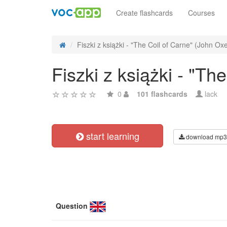
Create flashcards
Courses
Fiszki z książki - "The Coil of Carne" (John O
Fiszki z książki - "T
0
101 flashcards
lack
start learning
download mp3
Question