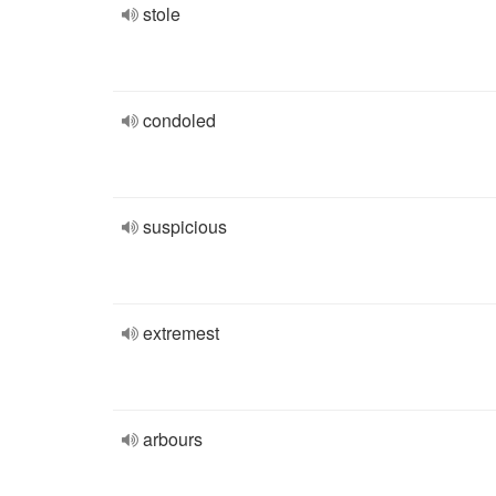
stole
condoled
suspicious
extremest
arbours