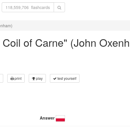
xenham)
he Coil of Carne" (John Oxen
print
play
test yourself
Answer