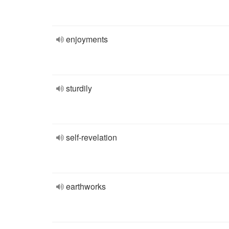
enjoyments
sturdily
self-revelation
earthworks