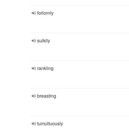
forlornly
sulkily
rankling
breasting
tumultuously