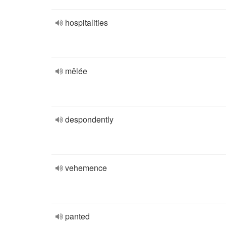
hospitalities
mêlée
despondently
vehemence
panted