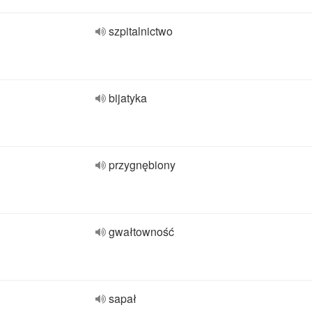
szpitalnictwo
bijatyka
przygnębiony
gwałtowność
sapał