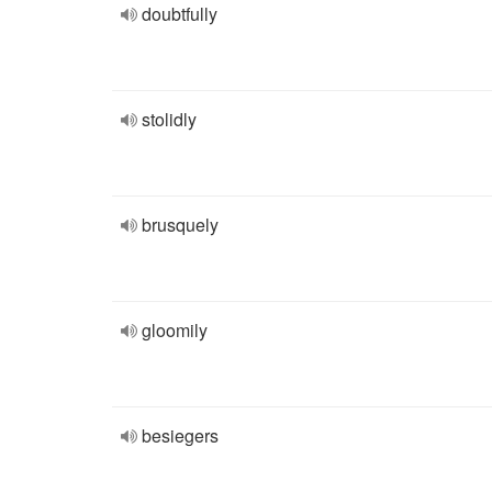
doubtfully
stolidly
brusquely
gloomily
besiegers