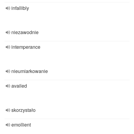
infallibly
niezawodnie
intemperance
nieumiarkowanie
availed
skorzystało
emollient