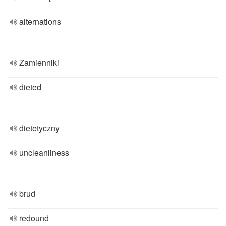
alternations
Zamienniki
dieted
dietetyczny
uncleanliness
brud
redound