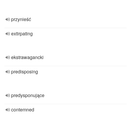
przynieść
extirpating
ekstrawagancki
predisposing
predysponujące
contemned