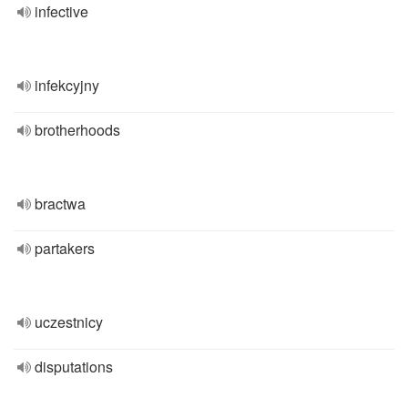
infective
infekcyjny
brotherhoods
bractwa
partakers
uczestnicy
disputations