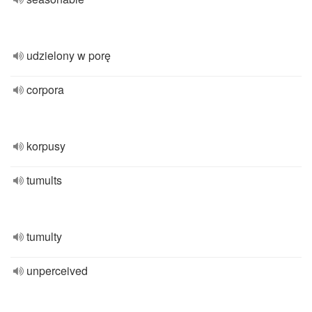
udzielony w porę
corpora
korpusy
tumults
tumulty
unperceived