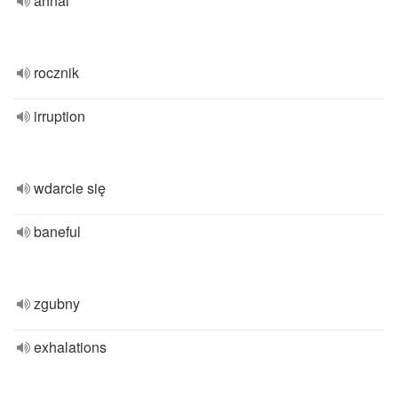
annal
rocznik
irruption
wdarcie się
baneful
zgubny
exhalations