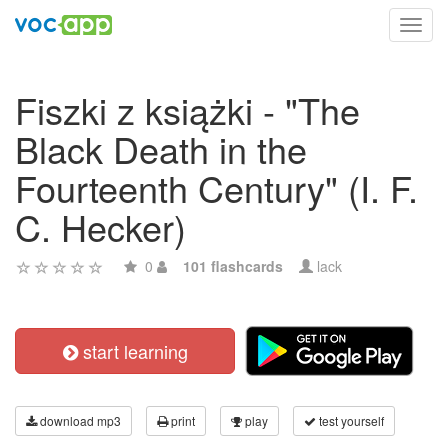
Toggl
navig
Fiszki z książki - "The
Black Death in the
Fourteenth Century" (I. F.
C. Hecker)
0
101 flashcards
lack
start learning
download mp3
print
play
test yourself