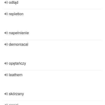
odtąd
repletion
napełnienie
demoniacal
opętańczy
leathern
skórzany