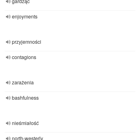
gardząc
enjoyments
przyjemności
contagions
zarażenia
bashfulness
nieśmiałość
north-westerly