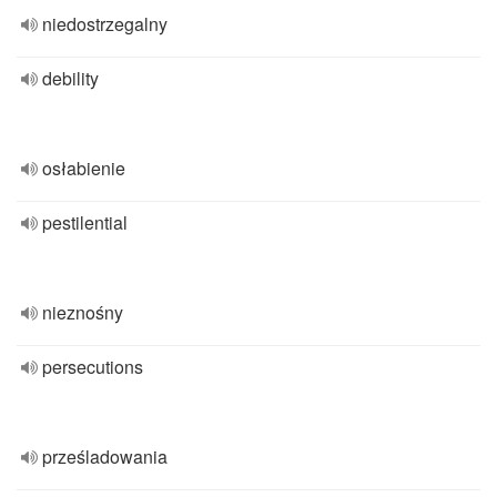
niedostrzegalny
debility
osłabienie
pestilential
nieznośny
persecutions
prześladowania