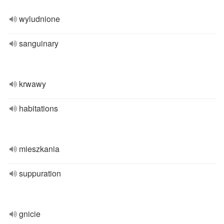
wyludnione
sanguinary
krwawy
habitations
mieszkania
suppuration
gnicie