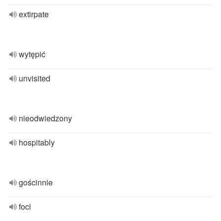
extirpate
wytępić
unvisited
nieodwiedzony
hospitably
gościnnie
foci