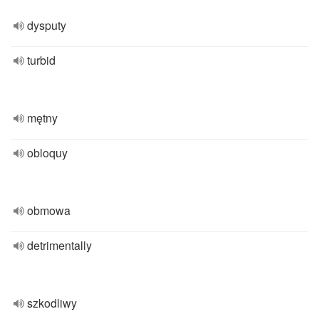
dysputy
turbid
mętny
obloquy
obmowa
detrimentally
szkodliwy