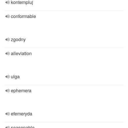
kontempluj
conformable
zgodny
alleviation
ulga
ephemera
efemeryda
seasonable