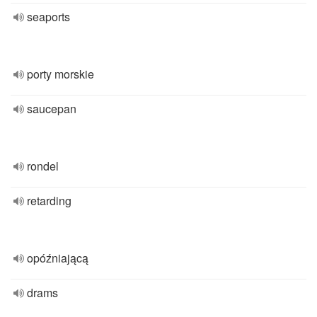
seaports
porty morskie
saucepan
rondel
retarding
opóźniającą
drams