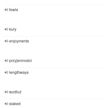
fowls
kury
enjoyments
przyjemności
lengthways
wzdłuż
slaked