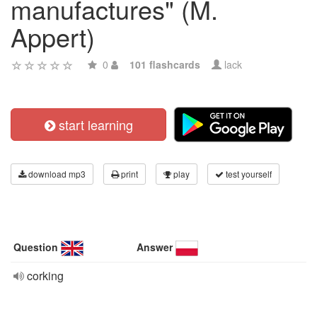
manufactures" (M.
Appert)
0
101 flashcards
lack
start learning
download mp3
print
play
test yourself
Question
Answer
corking