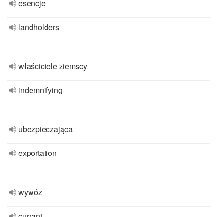
esencje
landholders
właściciele ziemscy
indemnifying
ubezpieczająca
exportation
wywóz
currant