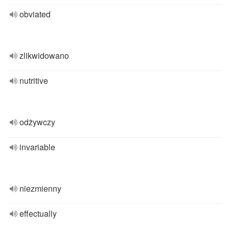
obviated
zlikwidowano
nutritive
odżywczy
invariable
niezmienny
effectually