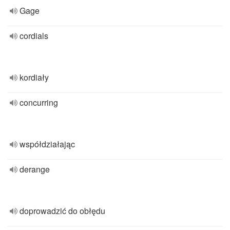
Gage
cordials
kordiały
concurring
współdziałając
derange
doprowadzić do obłędu