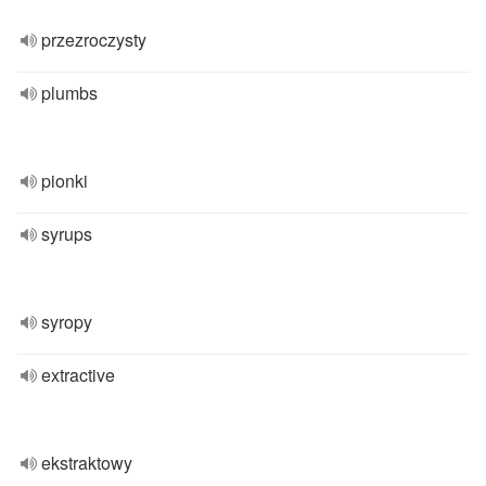
przezroczysty
plumbs
pionki
syrups
syropy
extractive
ekstraktowy