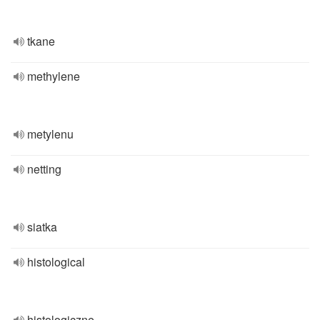
tkane
methylene
metylenu
netting
siatka
histological
histologiczne