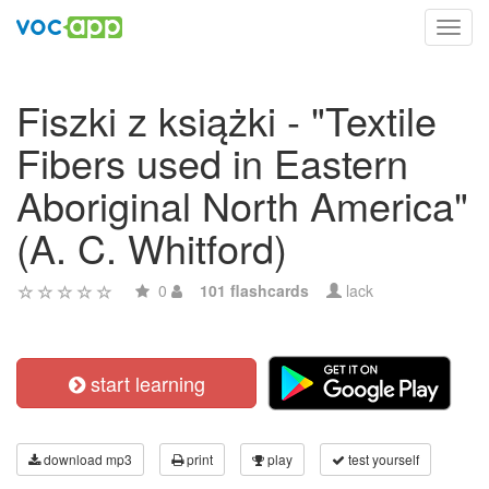
Toggl
navig
Fiszki z książki - "Textile
Fibers used in Eastern
Aboriginal North America"
(A. C. Whitford)
0
101 flashcards
lack
start learning
download mp3
print
play
test yourself