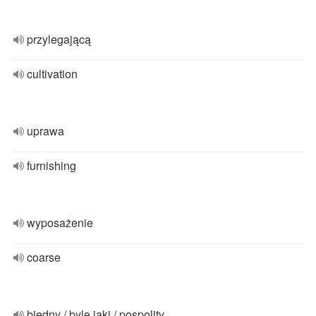
przylegającą
cultivation
uprawa
furnishing
wyposażenie
coarse
biedny / byle jaki / pospolity