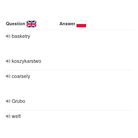
Question
Answer
basketry
koszykarstwo
coarsely
Grubo
weft