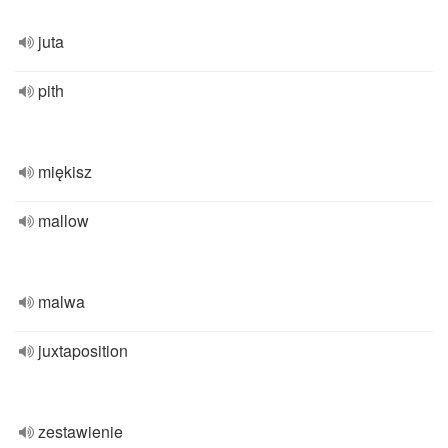
juta
pith
miękisz
mallow
malwa
juxtaposition
zestawienie