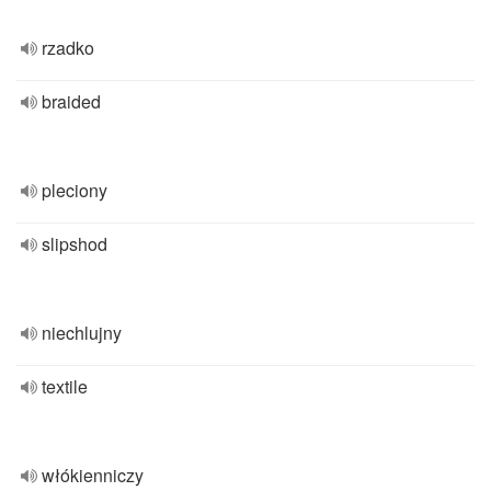
rzadko
braided
pleciony
slipshod
niechlujny
textile
włókienniczy