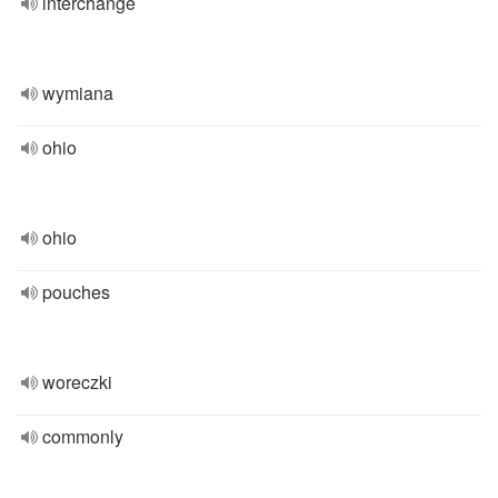
interchange
wymiana
ohio
ohio
pouches
woreczki
commonly