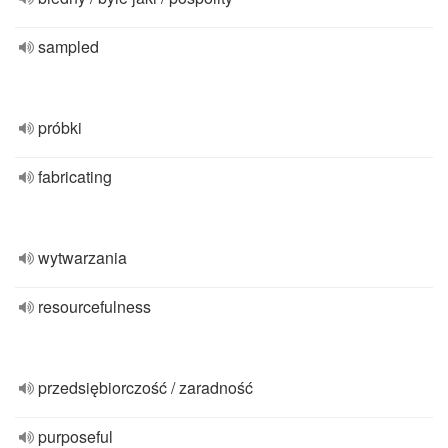
sampled
próbki
fabricating
wytwarzania
resourcefulness
przedsiębiorczość / zaradność
purposeful