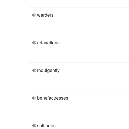
warders
relaxations
indulgently
benefactresses
solitudes