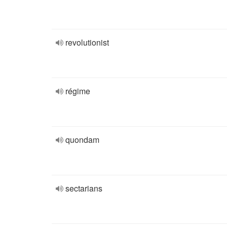
revolutionist
régime
quondam
sectarians