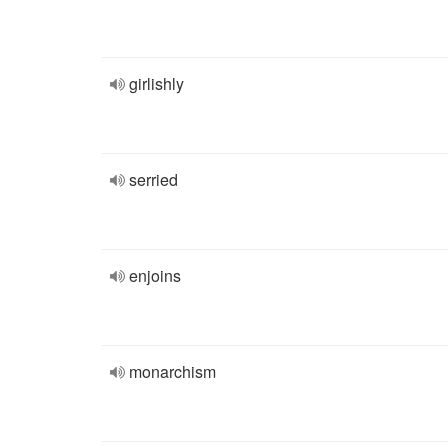
girlishly
serried
enjoins
monarchism