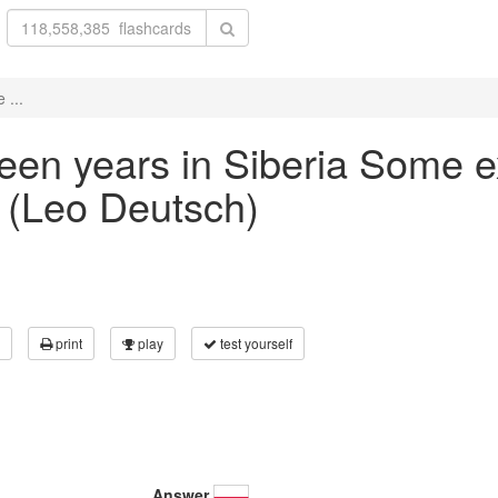
 ...
xteen years in Siberia Some 
" (Leo Deutsch)
print
play
test yourself
Answer