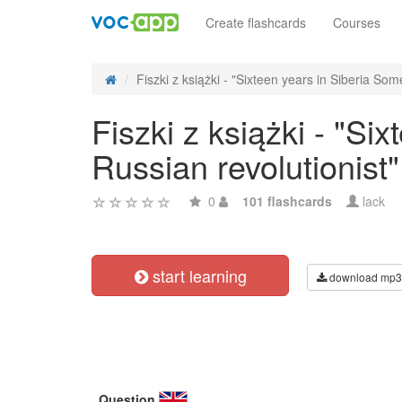
Create flashcards
Courses
Fiszki z książki - "Sixteen years in Siberia Some
Fiszki z książki - "Si
Russian revolutionist
0
101 flashcards
lack
start learning
download mp3
Question