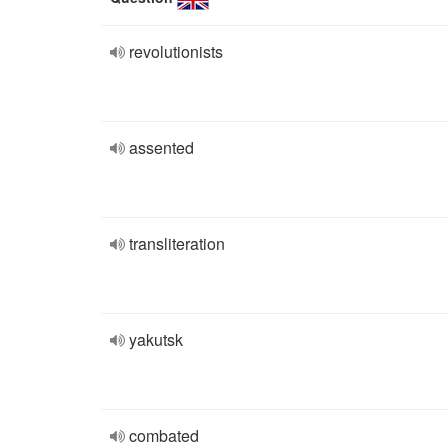
revolutionists
assented
transliteration
yakutsk
combated