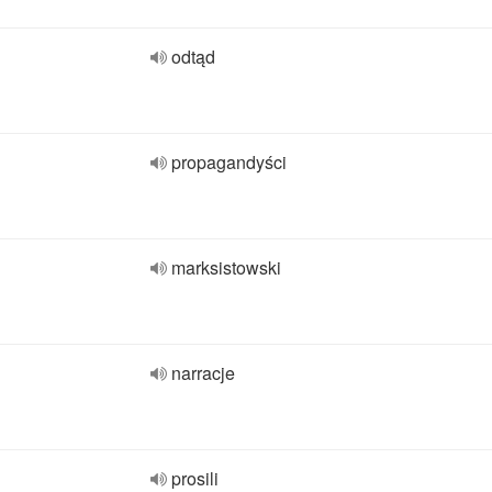
odtąd
propagandyści
marksistowski
narracje
prosili