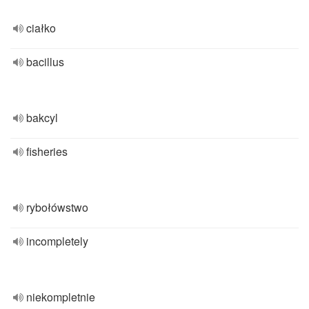
ciałko
bacillus
bakcyl
fisheries
rybołówstwo
incompletely
niekompletnie