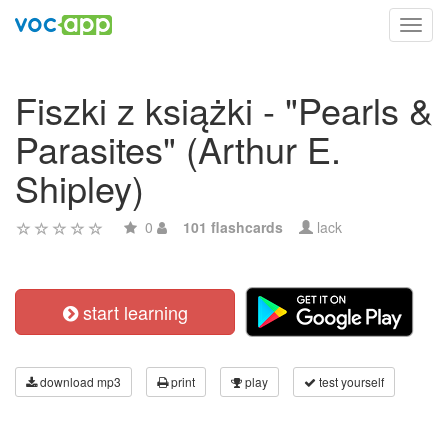
Toggl
navig
Fiszki z książki - "Pearls &
Parasites" (Arthur E.
Shipley)
0
101 flashcards
lack
start learning
download mp3
print
play
test yourself