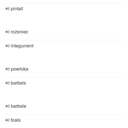
pintail
rożeniec
integument
powłoka
barbels
barbele
foals