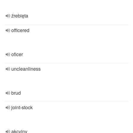
źrebięta
officered
oficer
uncleanliness
brud
joint-stock
akcyjny