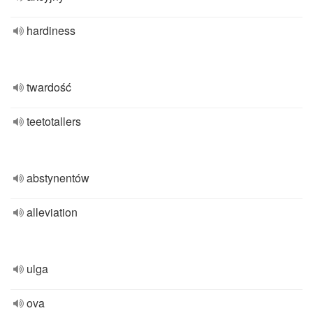
hardiness
twardość
teetotallers
abstynentów
alleviation
ulga
ova