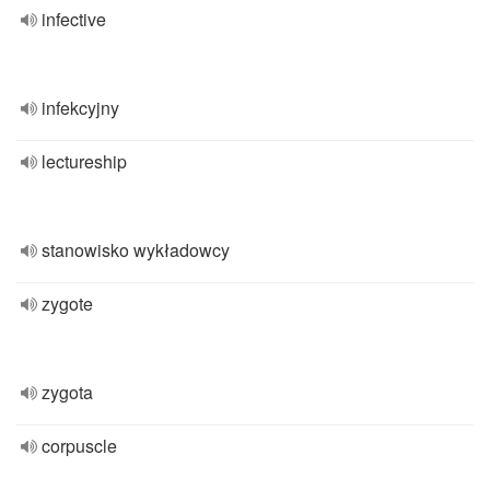
infective
infekcyjny
lectureship
stanowisko wykładowcy
zygote
zygota
corpuscle