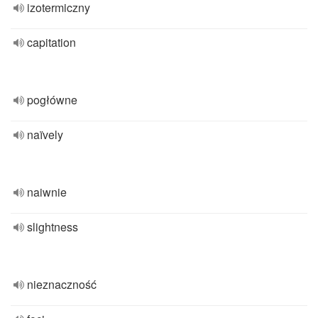
izotermiczny
capitation
pogłówne
naïvely
naiwnie
slightness
nieznaczność