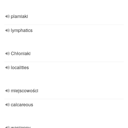
plamiaki
lymphatics
Chłoniaki
localities
miejscowości
calcareous
wapienny