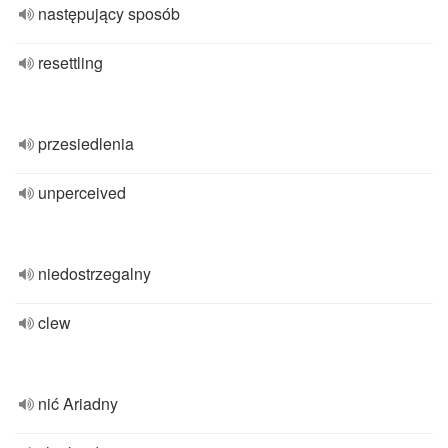
następujący sposób
resettling
przesiedlenia
unperceived
niedostrzegalny
clew
nić Ariadny