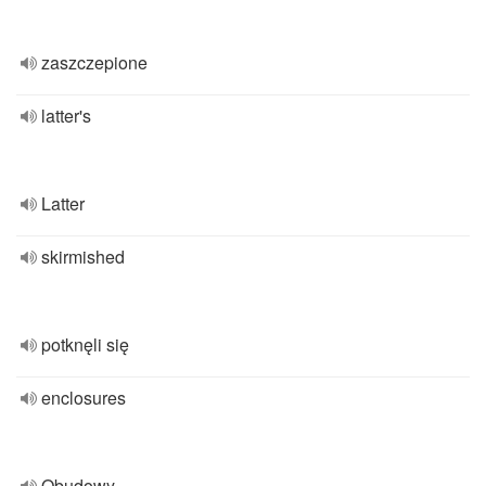
zaszczepione
latter's
Latter
skirmished
potknęli się
enclosures
Obudowy