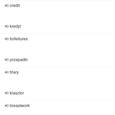
credit
kredyt
forfeitures
przepadki
friary
klasztor
breastwork