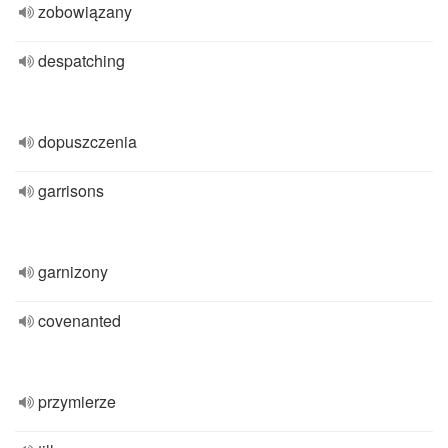
zobowiązany
despatching
dopuszczenia
garrisons
garnizony
covenanted
przymierze