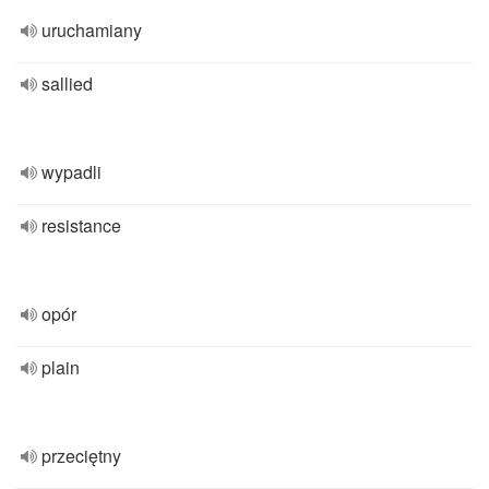
uruchamiany
sallied
wypadli
resistance
opór
plain
przeciętny