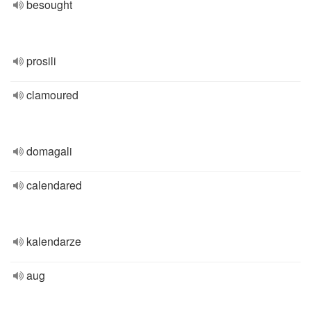
besought
prosili
clamoured
domagali
calendared
kalendarze
aug