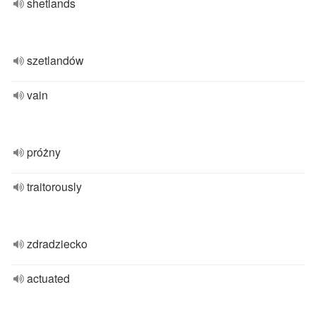
shetlands
szetlandów
vain
próżny
traitorously
zdradziecko
actuated