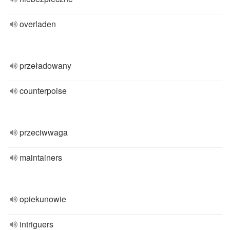
overladen
przeładowany
counterpoise
przeciwwaga
maintainers
opiekunowie
intriguers