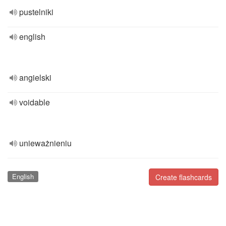
pustelniki
english
angielski
voidable
unieważnieniu
English
Create flashcards