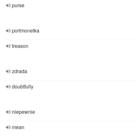
purse
portmonetka
treason
zdrada
doubtfully
niepewnie
mean