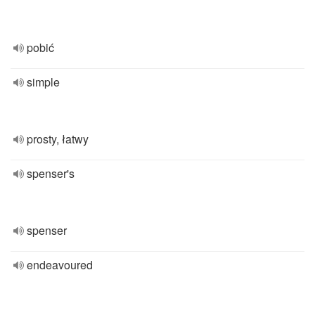
pobić
simple
prosty, łatwy
spenser's
spenser
endeavoured