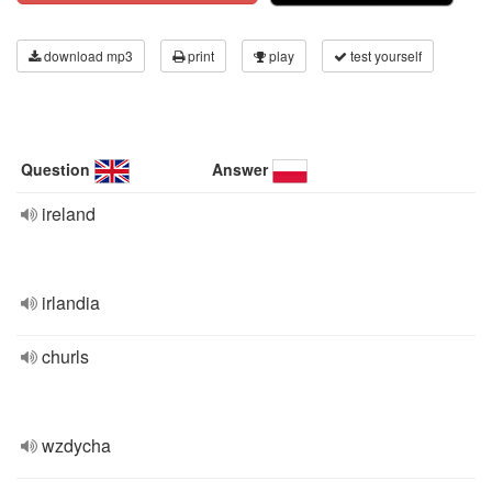
download mp3
print
play
test yourself
Question
Answer
ireland
irlandia
churls
wzdycha