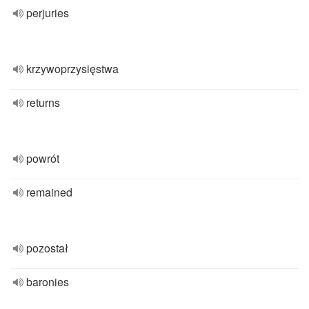
perjuries
krzywoprzysięstwa
returns
powrót
remained
pozostał
baronies