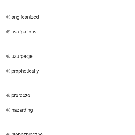
anglicanized
usurpations
uzurpacje
prophetically
proroczo
hazarding
niebezpieczne