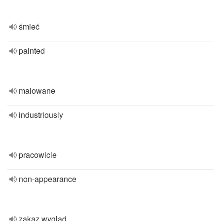
śmieć
painted
malowane
industriously
pracowicie
non-appearance
zakaz wygląd