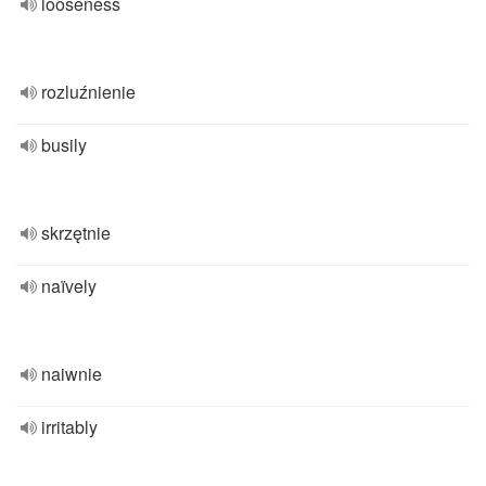
looseness
rozluźnienie
busily
skrzętnie
naïvely
naiwnie
irritably