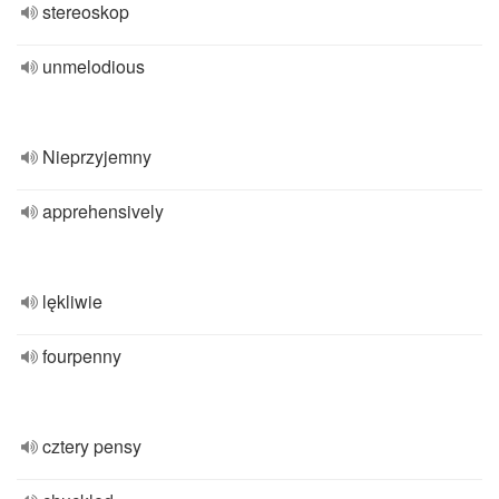
stereoskop
unmelodious
Nieprzyjemny
apprehensively
lękliwie
fourpenny
cztery pensy