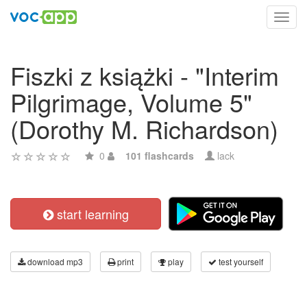
Toggl
navig
Fiszki z książki - "Interim
Pilgrimage, Volume 5"
(Dorothy M. Richardson)
0
101 flashcards
lack
start learning
download mp3
print
play
test yourself