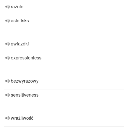
raźnie
asterisks
gwiazdki
expressionless
bezwyrazowy
sensitiveness
wrażliwość