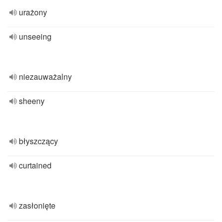
urażony
unseeing
niezauważalny
sheeny
błyszczący
curtained
zasłonięte