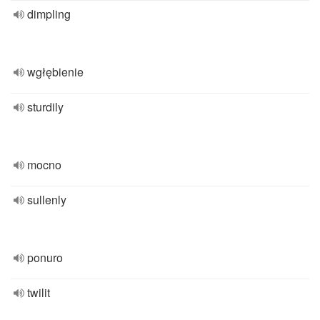
dimpling
wgłębienie
sturdily
mocno
sullenly
ponuro
twilit