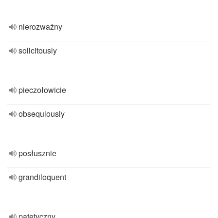
nierozważny
solicitously
pieczołowicie
obsequiously
posłusznie
grandiloquent
patetyczny