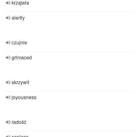
krzątała
alertly
czujnie
grimaced
skrzywił
joyousness
radość
sapless