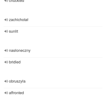
chuckled
zachichotał
sunlit
nasłoneczny
bridled
obruszyła
affronted