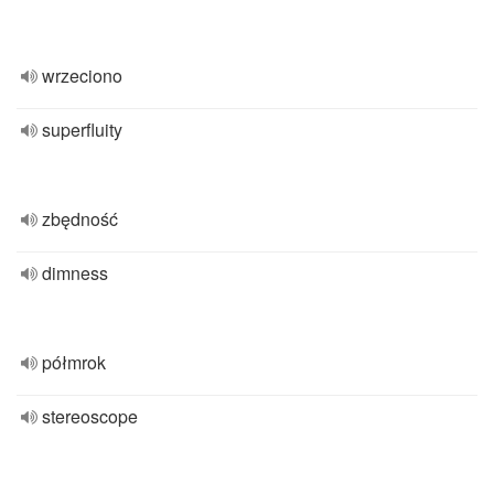
wrzeciono
superfluity
zbędność
dimness
półmrok
stereoscope