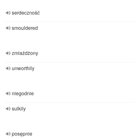
serdeczność
smouldered
zmiażdżony
unworthily
niegodnie
sulkily
posępnie