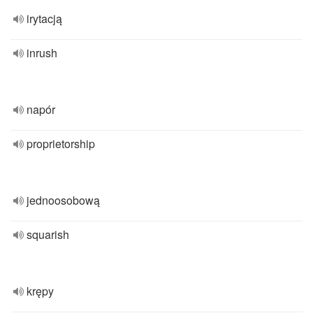
irytacją
inrush
napór
proprietorship
jednoosobową
squarish
krępy