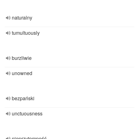
naturalny
tumultuously
burzliwie
unowned
bezpański
unctuousness
nieprzytomność