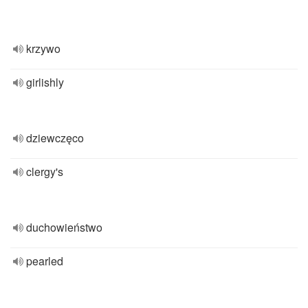
krzywo
girlishly
dziewczęco
clergy's
duchowieństwo
pearled