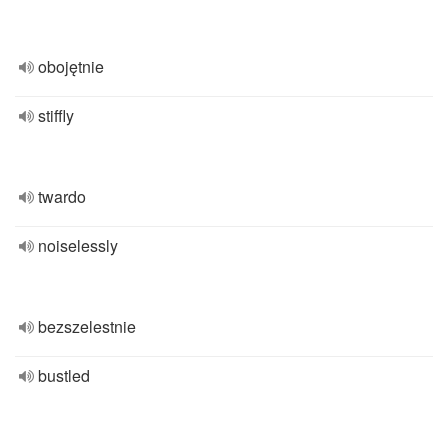
obojętnie
stiffly
twardo
noiselessly
bezszelestnie
bustled