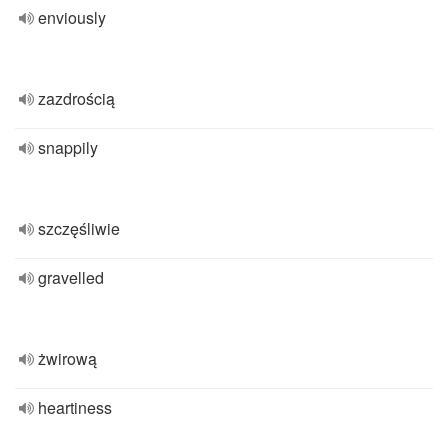
enviously
zazdrością
snappily
szczęśliwie
gravelled
żwirową
heartiness