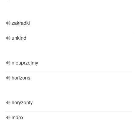
zakładki
unkind
nieuprzejmy
horizons
horyzonty
index