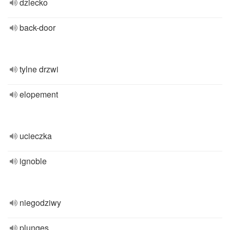
dziecko
back-door
tylne drzwi
elopement
ucieczka
ignoble
niegodziwy
plunges