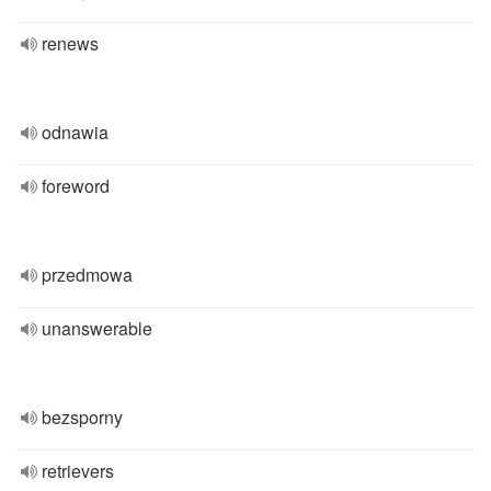
renews
odnawia
foreword
przedmowa
unanswerable
bezsporny
retrievers