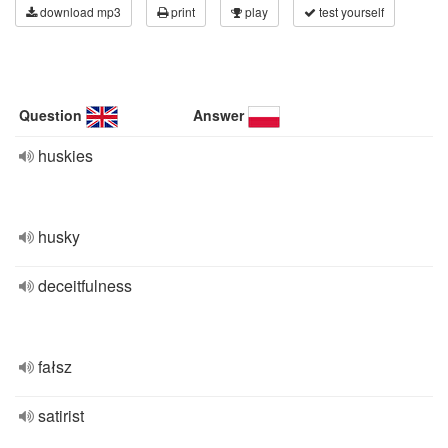
download mp3
print
play
test yourself
Question
Answer
huskies
husky
deceitfulness
fałsz
satirist