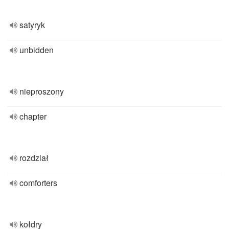
satyryk
unbidden
nieproszony
chapter
rozdział
comforters
kołdry