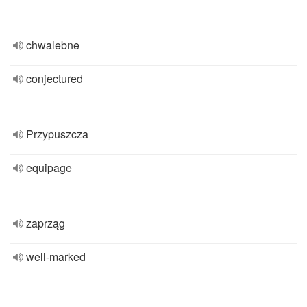
chwalebne
conjectured
Przypuszcza
equipage
zaprząg
well-marked