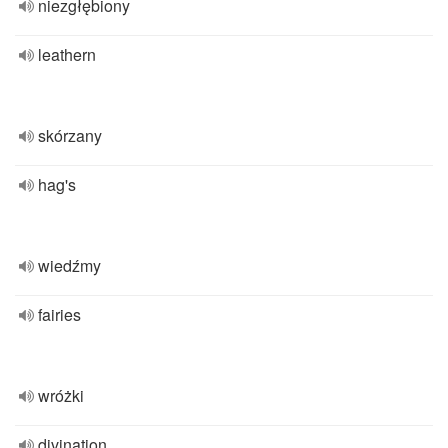
niezgłębiony
leathern
skórzany
hag's
wiedźmy
fairies
wróżki
divination