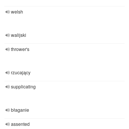
welsh
walijski
thrower's
rzucający
supplicating
błaganie
assented