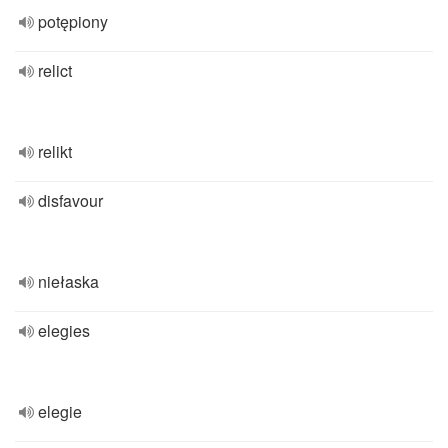
potępiony
relict
relikt
disfavour
niełaska
elegies
elegie