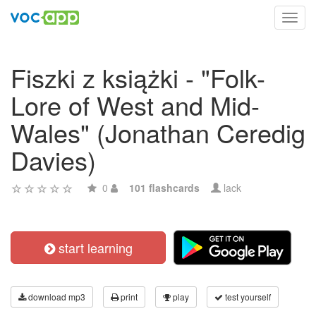
Toggl
navig
Fiszki z książki - "Folk-
Lore of West and Mid-
Wales" (Jonathan Ceredig
Davies)
0
101 flashcards
lack
start learning
download mp3
print
play
test yourself