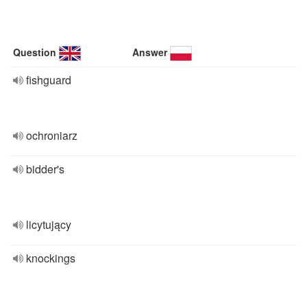
Question
Answer
fishguard
ochroniarz
bidder's
licytujący
knockings