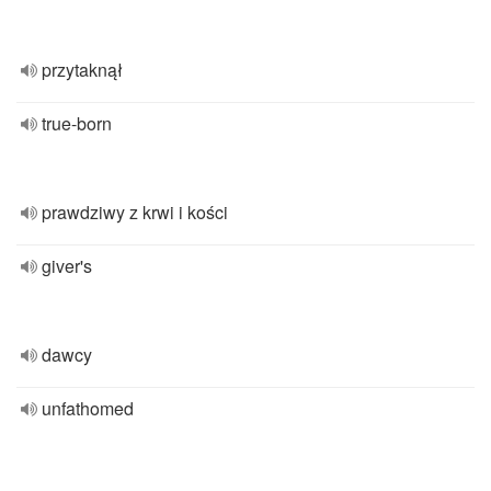
przytaknął
true-born
prawdziwy z krwi i kości
giver's
dawcy
unfathomed