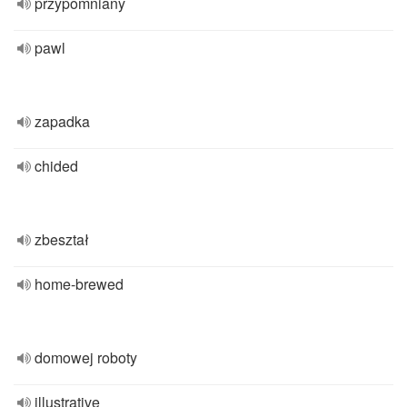
przypomniany
pawl
zapadka
chided
zbeształ
home-brewed
domowej roboty
illustrative