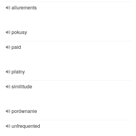
allurements
pokusy
paid
płatny
similitude
porównanie
unfrequented