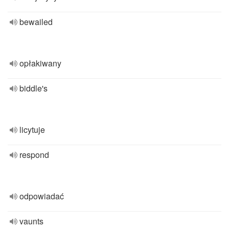
bewailed
opłakiwany
biddle's
licytuje
respond
odpowiadać
vaunts