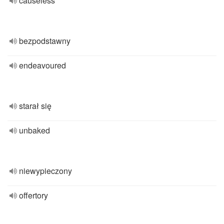
causeless
bezpodstawny
endeavoured
starał się
unbaked
niewypieczony
offertory