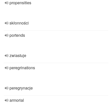
propensities
skłonności
portends
zwiastuje
peregrinations
peregrynacje
armorial