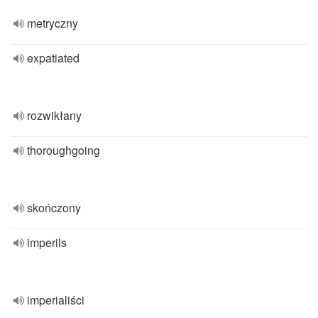
metryczny
expatiated
rozwikłany
thoroughgoing
skończony
imperils
imperialiści