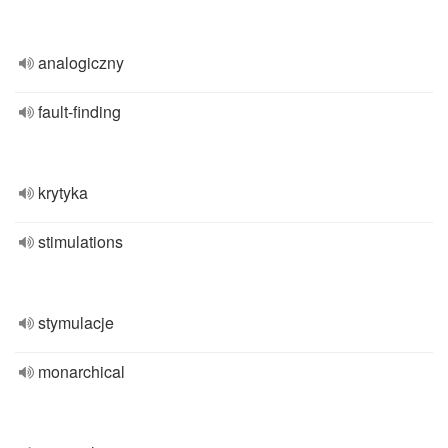
analogiczny
fault-finding
krytyka
stimulations
stymulacje
monarchical