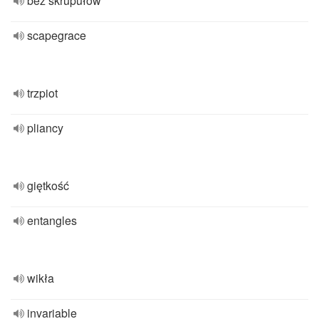
bez skrupułów
scapegrace
trzpiot
pliancy
giętkość
entangles
wikła
invariable