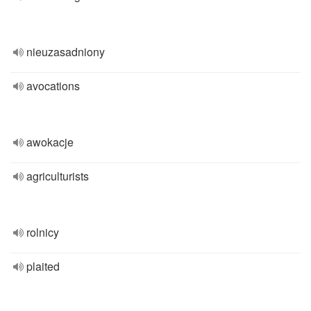
nieuzasadniony
avocations
awokacje
agriculturists
rolnicy
plaited