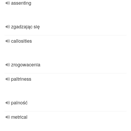
assenting
zgadzając się
callosities
zrogowacenia
paltriness
palność
metrical