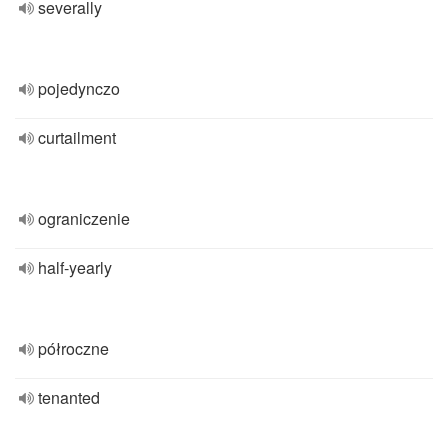
severally
pojedynczo
curtailment
ograniczenie
half-yearly
półroczne
tenanted