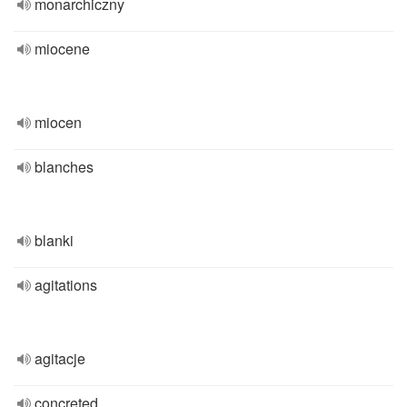
monarchiczny
miocene
miocen
blanches
blanki
agitations
agitacje
concreted