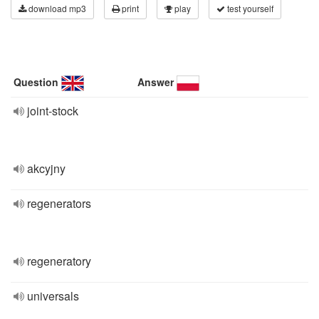
download mp3
print
play
test yourself
Question
Answer
joint-stock
akcyjny
regenerators
regeneratory
universals