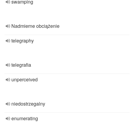
swamping
Nadmierne obciążenie
telegraphy
telegrafia
unperceived
niedostrzegalny
enumerating